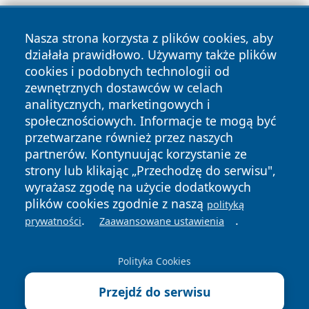
Nasza strona korzysta z plików cookies, aby
działała prawidłowo. Używamy także plików
cookies i podobnych technologii od
zewnętrznych dostawców w celach
Copyright © 2026 lubliniec360.pl Wszystkie prawa
analitycznych, marketingowych i
zastrzeżone.
społecznościowych. Informacje te mogą być
przetwarzane również przez naszych
partnerów. Kontynuując korzystanie ze
Polityka
Polityka
News
Autorzy
strony lub klikając „Przechodzę do serwisu",
Prywatności
Cookies
wyrażasz zgodę na użycie dodatkowych
plików cookies zgodnie z naszą
polityką
.
.
prywatności
Zaawansowane ustawienia
Polityka Cookies
Przejdź do serwisu