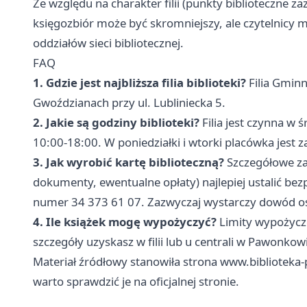
Ze względu na charakter filii (punkty biblioteczne z
księgozbiór może być skromniejszy, ale czytelnicy 
oddziałów sieci bibliotecznej.
FAQ
1. Gdzie jest najbliższa filia biblioteki?
Filia Gminn
Gwoździanach przy ul. Lubliniecka 5.
2. Jakie są godziny biblioteki?
Filia jest czynna w 
10:00-18:00. W poniedziałki i wtorki placówka jest 
3. Jak wyrobić kartę biblioteczną?
Szczegółowe za
dokumenty, ewentualne opłaty) najlepiej ustalić bez
numer 34 373 61 07. Zazwyczaj wystarczy dowód oso
4. Ile książek mogę wypożyczyć?
Limity wypożycze
szczegóły uzyskasz w filii lub u centrali w Pawonkow
Materiał źródłowy stanowiła strona www.biblioteka
warto sprawdzić je na oficjalnej stronie.