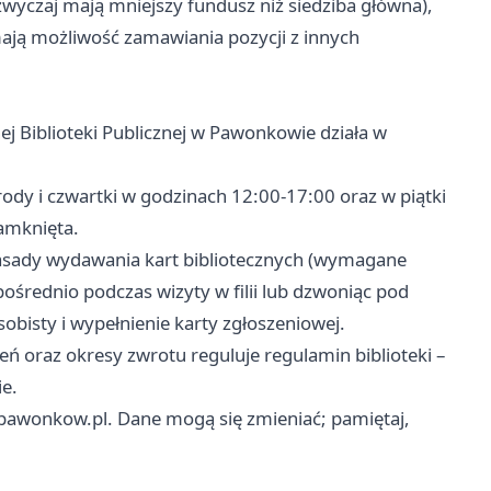
azwyczaj mają mniejszy fundusz niż siedziba główna),
mają możliwość zamawiania pozycji z innych
ej Biblioteki Publicznej w Pawonkowie działa w
środy i czwartki w godzinach 12:00-17:00 oraz w piątki
zamknięta.
sady wydawania kart bibliotecznych (wymagane
pośrednio podczas wizyty w filii lub dzwoniąc pod
bisty i wypełnienie karty zgłoszeniowej.
ń oraz okresy zwrotu reguluje regulamin biblioteki –
ie.
-pawonkow.pl. Dane mogą się zmieniać; pamiętaj,