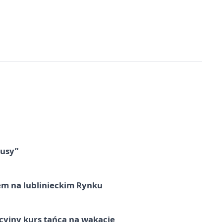
tusy”
em na lublinieckim Rynku
cyjny kurs tańca na wakacje