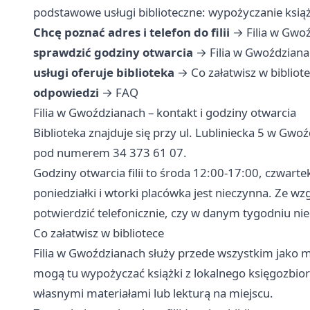
podstawowe usługi biblioteczne: wypożyczanie książ
Chcę poznać adres i telefon do filii
→
Filia w Gwo
sprawdzić godziny otwarcia
→
Filia w Gwoździana
usługi oferuje biblioteka
→
Co załatwisz w bibliot
odpowiedzi
→
FAQ
Filia w Gwoździanach – kontakt i godziny otwarcia
Biblioteka znajduje się przy ul. Lubliniecka 5 w Gwo
pod numerem 34 373 61 07.
Godziny otwarcia filii to środa 12:00-17:00, czwart
poniedziałki i wtorki placówka jest nieczynna. Ze w
potwierdzić telefonicznie, czy w danym tygodniu nie
Co załatwisz w bibliotece
Filia w Gwoździanach służy przede wszystkim jako mi
mogą tu wypożyczać książki z lokalnego księgozbioru
własnymi materiałami lub lekturą na miejscu.