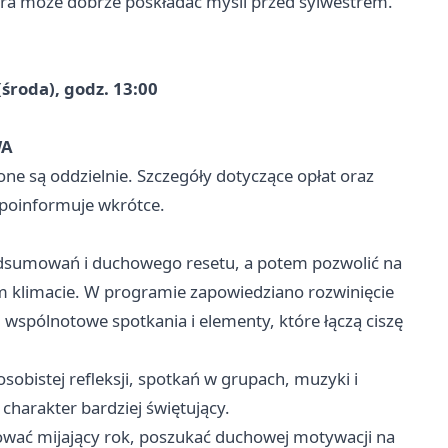
óra może dobrze poskładać myśli przed sylwestrem.
(środa), godz. 13:00
WA
ne są oddzielnie. Szczegóły dotyczące opłat oraz
 poinformuje wkrótce.
odsumowań i duchowego resetu, a potem pozwolić na
m klimacie. W programie zapowiedziano rozwinięcie
, wspólnotowe spotkania i elementy, które łączą ciszę
osobistej refleksji, spotkań w grupach, muzyki i
harakter bardziej świętujący.
wać mijający rok, poszukać duchowej motywacji na