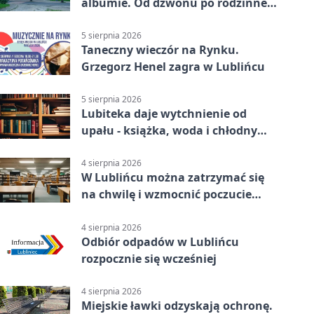
albumie. Od dzwonu po rodzinne
zdjęcia
5 sierpnia 2026
Taneczny wieczór na Rynku.
Grzegorz Henel zagra w Lublińcu
5 sierpnia 2026
Lubiteka daje wytchnienie od
upału - książka, woda i chłodny
azyl
4 sierpnia 2026
W Lublińcu można zatrzymać się
na chwilę i wzmocnić poczucie
własnej wartości
4 sierpnia 2026
Odbiór odpadów w Lublińcu
rozpocznie się wcześniej
4 sierpnia 2026
Miejskie ławki odzyskają ochronę.