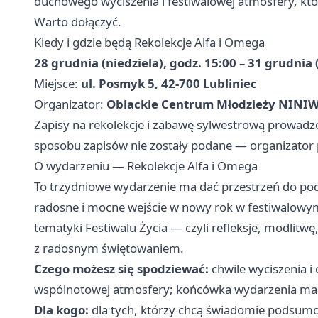
duchowego wyciszenia i festiwalowej atmosfery, kt
Warto dołączyć.
Kiedy i gdzie będą Rekolekcje Alfa i Omega
28 grudnia (niedziela), godz. 15:00 – 31 grudnia 
Miejsce:
ul. Posmyk 5, 42-700 Lubliniec
Organizator:
Oblackie Centrum Młodzieży NINI
Zapisy na rekolekcje i zabawę sylwestrową prowadzo
sposobu zapisów nie zostały podane — organizator
O wydarzeniu — Rekolekcje Alfa i Omega
To trzydniowe wydarzenie ma dać przestrzeń do p
radosne i mocne wejście w nowy rok w festiwalowy
tematyki Festiwalu Życia — czyli refleksje, modlitwę
z radosnym świętowaniem.
Czego możesz się spodziewać:
chwile wyciszenia i 
wspólnotowej atmosfery; końcówka wydarzenia ma c
Dla kogo:
dla tych, którzy chcą świadomie podsumo