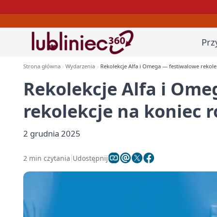
Prz
Strona główna
Wydarzenia
Rekolekcje Alfa i Omega — festiwalowe rekole
Rekolekcje Alfa i Om
rekolekcje na koniec 
2 grudnia 2025
2 min czytania
Udostępnij