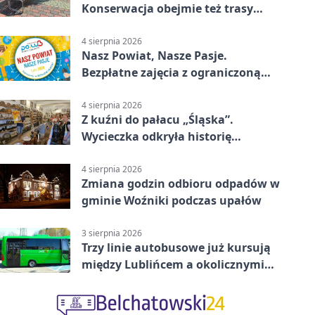
Konserwacja obejmie też trasy
rowerowe
4 sierpnia 2026
Nasz Powiat, Nasze Pasje.
Bezpłatne zajęcia z ograniczoną
liczbą miejsc
4 sierpnia 2026
Z kuźni do pałacu „Śląska”.
Wycieczka odkryła historię
Koszęcina
4 sierpnia 2026
Zmiana godzin odbioru odpadów w
gminie Woźniki podczas upałów
3 sierpnia 2026
Trzy linie autobusowe już kursują
między Lublińcem a okolicznymi
miejscowościami