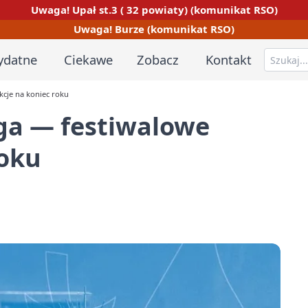
Uwaga! Upał st.3 ( 32 powiaty) (komunikat RSO)
Uwaga! Burze (komunikat RSO)
ydatne
Ciekawe
Zobacz
Kontakt
kcje na koniec roku
ega — festiwalowe
roku