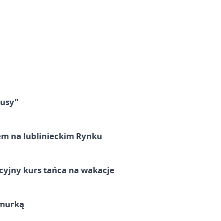
tusy”
em na lublinieckim Rynku
cyjny kurs tańca na wakacje
hmurką