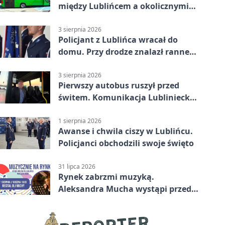
między Lublińcem a okolicznymi
miejscowościami
3 sierpnia 2026
Policjant z Lublińca wracał do
domu. Przy drodze znalazł rannego
14-latka
3 sierpnia 2026
Pierwszy autobus ruszył przed
świtem. Komunikacja Lubliniecka
już działa
1 sierpnia 2026
Awanse i chwila ciszy w Lublińcu.
Policjanci obchodzili swoje święto
31 lipca 2026
Rynek zabrzmi muzyką.
Aleksandra Mucha wystąpi przed
publicznością