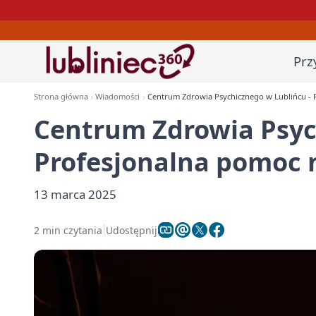
Prz
Strona główna
Wiadomości
Centrum Zdrowia Psychicznego w Lublińcu - P
Centrum Zdrowia Psyc
Profesjonalna pomoc n
13 marca 2025
2 min czytania
Udostępnij