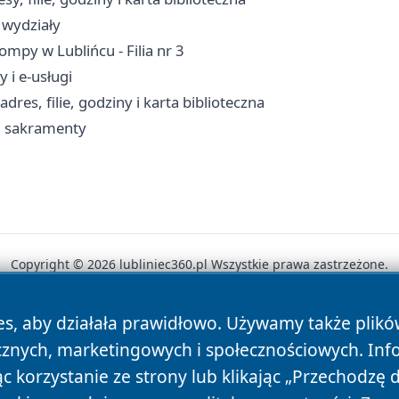
 wydziały
mpy w Lublińcu - Filia nr 3
 i e-usługi
res, filie, godziny i karta biblioteczna
a, sakramenty
Copyright © 2026 lubliniec360.pl Wszystkie prawa zastrzeżone.
es, aby działała prawidłowo. Używamy także plik
News
Autorzy
Polityka Prywatności
Polityka Cookie
cznych, marketingowych i społecznościowych. Inf
 korzystanie ze strony lub klikając „Przechodzę 