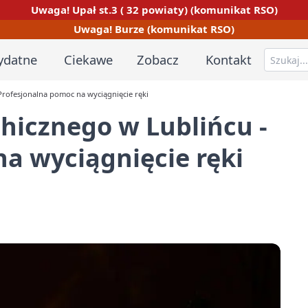
Uwaga! Upał st.3 ( 32 powiaty) (komunikat RSO)
Uwaga! Burze (komunikat RSO)
ydatne
Ciekawe
Zobacz
Kontakt
rofesjonalna pomoc na wyciągnięcie ręki
hicznego w Lublińcu -
a wyciągnięcie ręki