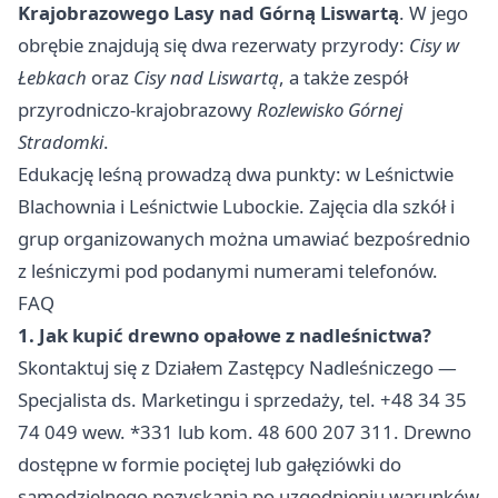
Krajobrazowego Lasy nad Górną Liswartą
. W jego
obrębie znajdują się dwa rezerwaty przyrody:
Cisy w
Łebkach
oraz
Cisy nad Liswartą
, a także zespół
przyrodniczo-krajobrazowy
Rozlewisko Górnej
Stradomki
.
Edukację leśną prowadzą dwa punkty: w Leśnictwie
Blachownia i Leśnictwie Lubockie. Zajęcia dla szkół i
grup organizowanych można umawiać bezpośrednio
z leśniczymi pod podanymi numerami telefonów.
FAQ
1. Jak kupić drewno opałowe z nadleśnictwa?
Skontaktuj się z Działem Zastępcy Nadleśniczego —
Specjalista ds. Marketingu i sprzedaży, tel. +48 34 35
74 049 wew. *331 lub kom. 48 600 207 311. Drewno
dostępne w formie pociętej lub gałęziówki do
samodzielnego pozyskania po uzgodnieniu warunków