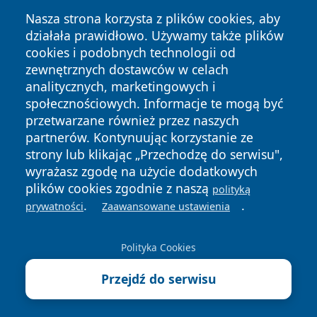
Nasza strona korzysta z plików cookies, aby
działała prawidłowo. Używamy także plików
cookies i podobnych technologii od
zewnętrznych dostawców w celach
analitycznych, marketingowych i
społecznościowych. Informacje te mogą być
Copyright © 2026 lubliniec360.pl Wszystkie prawa
przetwarzane również przez naszych
zastrzeżone.
partnerów. Kontynuując korzystanie ze
strony lub klikając „Przechodzę do serwisu",
wyrażasz zgodę na użycie dodatkowych
Polityka
Polityka
News
Autorzy
plików cookies zgodnie z naszą
polityką
Prywatności
Cookies
.
.
prywatności
Zaawansowane ustawienia
Polityka Cookies
Przejdź do serwisu