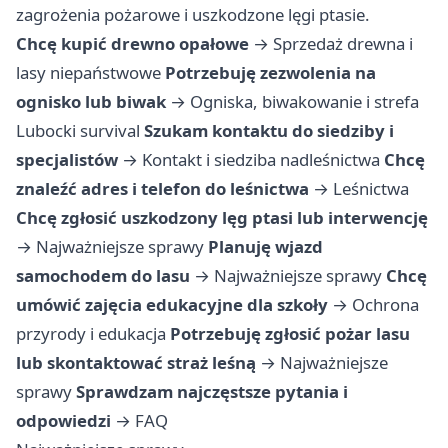
zagrożenia pożarowe i uszkodzone lęgi ptasie.
Chcę kupić drewno opałowe
→
Sprzedaż drewna i
lasy niepaństwowe
Potrzebuję zezwolenia na
ognisko lub biwak
→
Ogniska, biwakowanie i strefa
Lubocki survival
Szukam kontaktu do siedziby i
specjalistów
→
Kontakt i siedziba nadleśnictwa
Chcę
znaleźć adres i telefon do leśnictwa
→
Leśnictwa
Chcę zgłosić uszkodzony lęg ptasi lub interwencję
→
Najważniejsze sprawy
Planuję wjazd
samochodem do lasu
→
Najważniejsze sprawy
Chcę
umówić zajęcia edukacyjne dla szkoły
→
Ochrona
przyrody i edukacja
Potrzebuję zgłosić pożar lasu
lub skontaktować straż leśną
→
Najważniejsze
sprawy
Sprawdzam najczęstsze pytania i
odpowiedzi
→
FAQ