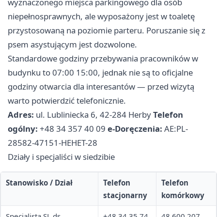
wyznaczonego miejsca parkingowego dla osób
niepełnosprawnych, ale wyposażony jest w toaletę
przystosowaną na poziomie parteru. Poruszanie się z
psem asystującym jest dozwolone.
Standardowe godziny przebywania pracowników w
budynku to 07:00 15:00, jednak nie są to oficjalne
godziny otwarcia dla interesantów — przed wizytą
warto potwierdzić telefonicznie.
Adres:
ul. Lubliniecka 6, 42-284 Herby
Telefon
ogólny:
+48 34 357 40 09
e-Doręczenia:
AE:PL-
28582-47151-HEHET-28
Działy i specjaliści w siedzibie
Stanowisko / Dział
Telefon
Telefon
stacjonarny
komórkowy
Specjalista SL ds.
+48 34 35 74
48 600 207