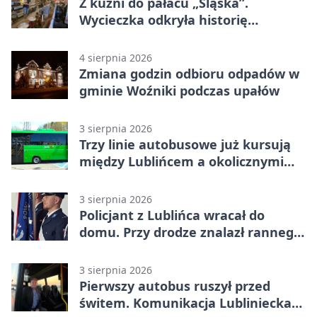
Z kuźni do pałacu „Śląska”.
Wycieczka odkryła historię
Koszęcina
4 sierpnia 2026
Zmiana godzin odbioru odpadów w
gminie Woźniki podczas upałów
3 sierpnia 2026
Trzy linie autobusowe już kursują
między Lublińcem a okolicznymi
miejscowościami
3 sierpnia 2026
Policjant z Lublińca wracał do
domu. Przy drodze znalazł rannego
14-latka
3 sierpnia 2026
Pierwszy autobus ruszył przed
świtem. Komunikacja Lubliniecka