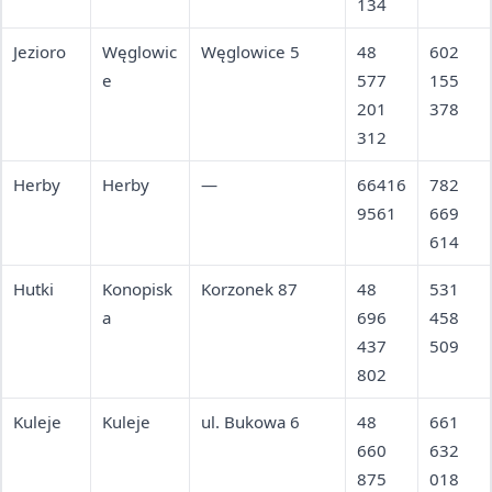
134
Jezioro
Węglowic
Węglowice 5
48
602
e
577
155
201
378
312
Herby
Herby
—
66416
782
9561
669
614
Hutki
Konopisk
Korzonek 87
48
531
a
696
458
437
509
802
Kuleje
Kuleje
ul. Bukowa 6
48
661
660
632
875
018