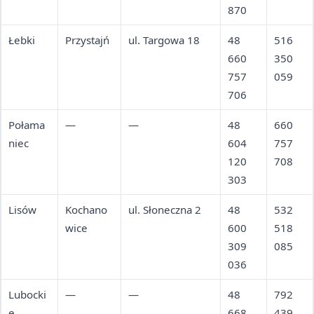
870
Łebki
Przystajń
ul. Targowa 18
48
516
660
350
757
059
706
Połama
—
—
48
660
niec
604
757
120
708
303
Lisów
Kochano
ul. Słoneczna 2
48
532
wice
600
518
309
085
036
Lubocki
—
—
48
792
e
668
439