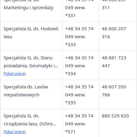
Marketingu i sprzedaży
049 wew.
311
*331
Specjalista SL ds. Hodowli
+48 34 35 74
48 600 207
lasu
049 wew.
316
*333
Specjalista SL ds. Stanu
+48 34 35 74
48 881 723
posiadania, Geomatyki i
049 wew.
447
Gospodarki rolno-łąkowej
*334
Pokaż więcej
Specjalista ds. Lasów
+48 34 35 74
48 607 350
niepaństwowych
049 wew.
766
*335
Specjalista SL ds.
+48 34 35 74
880 529 820
Urządzania lasu, Ochrony
049 wew.
przeciwpożarowej,
*571
Pokaż więcej