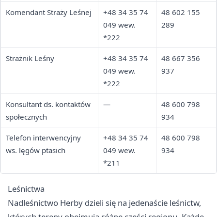
Gospodarki Łowieckiej
Komendant Straży Leśnej
+48 34 35 74
48 602 155
(Administrator SILP)
049 wew.
289
*222
Strażnik Leśny
+48 34 35 74
48 667 356
049 wew.
937
*222
Konsultant ds. kontaktów
—
48 600 798
społecznych
934
Telefon interwencyjny
+48 34 35 74
48 600 798
ws. lęgów ptasich
049 wew.
934
*211
Leśnictwa
Nadleśnictwo Herby dzieli się na jedenaście leśnictw,
których tereny obejmują różne części regionu. Każde