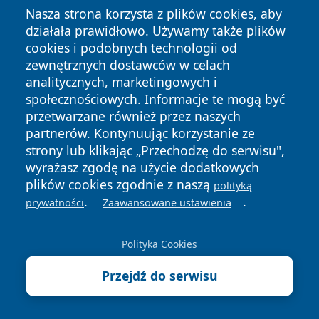
Nasza strona korzysta z plików cookies, aby
21 sierpnia 2026, 18:00
Letnia Potańcówka na tarasie
działała prawidłowo. Używamy także plików
cookies i podobnych technologii od
zewnętrznych dostawców w celach
22 sierpnia 2026, 18:00
Terrarium zagra na finał muzycznego
analitycznych, marketingowych i
lata w Lublińcu
społecznościowych. Informacje te mogą być
przetwarzane również przez naszych
partnerów. Kontynuując korzystanie ze
Kolejne wydarzenia
strony lub klikając „Przechodzę do serwisu",
wyrażasz zgodę na użycie dodatkowych
Ostatnie Artykuły
plików cookies zgodnie z naszą
polityką
.
.
7 sierpnia 2026
prywatności
Zaawansowane ustawienia
Wakacyjny ekspres wyobraźni
zatrzymał się w Lublińcu
Polityka Cookies
6 sierpnia 2026
Przejdź do serwisu
Quad na polnej drodze nie zawsze
jest mile widziany. Gmina Woźniki