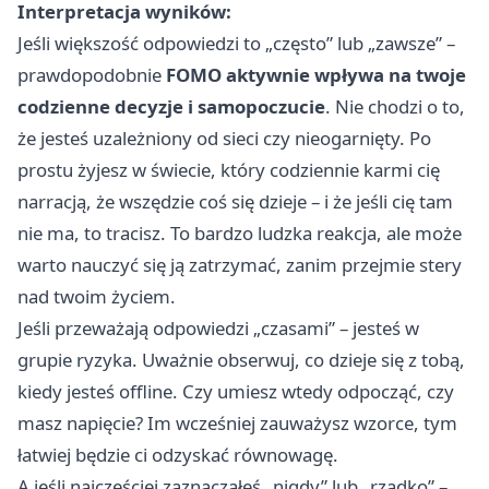
Interpretacja wyników:
Jeśli większość odpowiedzi to „często” lub „zawsze” –
prawdopodobnie
FOMO aktywnie wpływa na twoje
codzienne decyzje i samopoczucie
. Nie chodzi o to,
że jesteś uzależniony od sieci czy nieogarnięty. Po
prostu żyjesz w świecie, który codziennie karmi cię
narracją, że wszędzie coś się dzieje – i że jeśli cię tam
nie ma, to tracisz. To bardzo ludzka reakcja, ale może
warto nauczyć się ją zatrzymać, zanim przejmie stery
nad twoim życiem.
Jeśli przeważają odpowiedzi „czasami” – jesteś w
grupie ryzyka. Uważnie obserwuj, co dzieje się z tobą,
kiedy jesteś offline. Czy umiesz wtedy odpocząć, czy
masz napięcie? Im wcześniej zauważysz wzorce, tym
łatwiej będzie ci odzyskać równowagę.
A jeśli najczęściej zaznaczałeś „nigdy” lub „rzadko” –