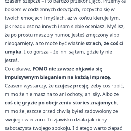
czasem szepcze – i to bardzo przekonująco. Przemyka
bokiem w codziennych decyzjach, rozpycha się w
twoich emocjach i myślach, aż w końcu kieruje tym,
jak reagujesz na innych i sam siebie oceniasz. Myślisz,
że po prostu masz zły humor, jesteś zmęczony albo
nieogarnięty, a to może być właśnie
strach, że coś ci
umyka
. I co gorsza – że inni są tam, gdzie ty nie
jesteś.
Co ciekawe,
FOMO nie zawsze objawia się
impulsywnym bieganiem na każdą imprezę
.
Czasem wystarczy, że
czujesz presję
, żeby coś robić,
mimo że nie masz na to ani ochoty, ani siły. Albo że
coś cię gryzie po obejrzeniu stories znajomych
,
mimo że jeszcze przed chwilą byłeś zadowolony ze
swojego wieczoru. To zjawisko działa jak cichy
sabotażysta twojego spokoju. I dlatego warto złapać