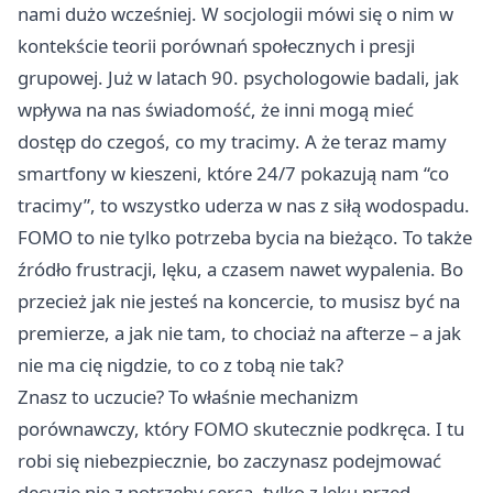
nami dużo wcześniej. W socjologii mówi się o nim w
kontekście teorii porównań społecznych i presji
grupowej. Już w latach 90. psychologowie badali, jak
wpływa na nas świadomość, że inni mogą mieć
dostęp do czegoś, co my tracimy. A że teraz mamy
smartfony w kieszeni, które 24/7 pokazują nam “co
tracimy”, to wszystko uderza w nas z siłą wodospadu.
FOMO to nie tylko potrzeba bycia na bieżąco. To także
źródło frustracji, lęku, a czasem nawet wypalenia. Bo
przecież jak nie jesteś na koncercie, to musisz być na
premierze, a jak nie tam, to chociaż na afterze – a jak
nie ma cię nigdzie, to co z tobą nie tak?
Znasz to uczucie? To właśnie mechanizm
porównawczy, który FOMO skutecznie podkręca. I tu
robi się niebezpiecznie, bo zaczynasz podejmować
decyzje nie z potrzeby serca, tylko z lęku przed