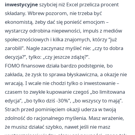
inwestycyjne
szybciej niż Excel przelicza procent
składany. Wbrew pozorom, nie trzeba być
ekonomistą, żeby dać się ponieść emocjom –
wystarczy odrobina niepewności, impuls z mediów
społecznościowych i kilka znajomych, którzy “już
zarobili”. Nagle zaczynasz myśleć nie: „czy to dobra
decyzja?”, tylko: „czy jeszcze zdążę?”.
FOMO finansowe działa bardzo podstępnie, bo
zakłada, że zysk to sprawa błyskawiczna, a okazje nie
wracają. I wcale nie chodzi tylko o inwestowanie –
czasem to zwykłe kupowanie czegoś „bo limitowana
edycja”, „bo tylko dziś -30%”, „bo wszyscy to mają”.
Strach przed pominięciem okazji uderza w twoją
zdolność do racjonalnego myślenia. Masz wrażenie,
że musisz działać szybko, nawet jeśli nie masz