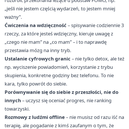
rozbroić przekonania leżące u podstaw FOMO, np.
„jeśli nie jestem częścią wydarzeń, to jestem mniej
ważny”.
Ćwiczenia na wdzięczność
– spisywanie codziennie 3
rzeczy, za które jesteś wdzięczny, kieruje uwagę z
„czego nie mam” na „co mam” – i to naprawdę
przestawia mózg na inny tryb.
Ustalanie cyfrowych granic
– nie tylko detox, ale też
np. wyciszenie powiadomień, korzystanie z trybu
skupienia, konkretne godziny bez telefonu. To nie
kara, tylko powrót do siebie.
Porównywanie się do siebie z przeszłości, nie do
innych
– uczysz się oceniać progres, nie ranking
towarzyski.
Rozmowy z ludźmi offline
– nie musisz od razu iść na
terapię, ale pogadanie z kimś zaufanym o tym, że