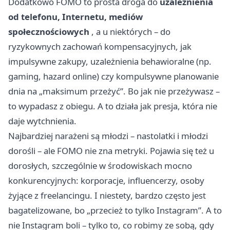
Dodatkowo FOMO to prosta droga do
uzależnienia
od telefonu, Internetu, mediów
społecznościowych
, a u niektórych – do
ryzykownych zachowań kompensacyjnych, jak
impulsywne zakupy, uzależnienia behawioralne (np.
gaming, hazard online) czy kompulsywne planowanie
dnia na „maksimum przeżyć”. Bo jak nie przeżywasz –
to wypadasz z obiegu. A to działa jak presja, która nie
daje wytchnienia.
Najbardziej narażeni są młodzi – nastolatki i młodzi
dorośli – ale FOMO nie zna metryki. Pojawia się też u
dorosłych, szczególnie w środowiskach mocno
konkurencyjnych: korporacje, influencerzy, osoby
żyjące z freelancingu. I niestety, bardzo często jest
bagatelizowane, bo „przecież to tylko Instagram”. A to
nie Instagram boli – tylko to, co robimy ze sobą, gdy