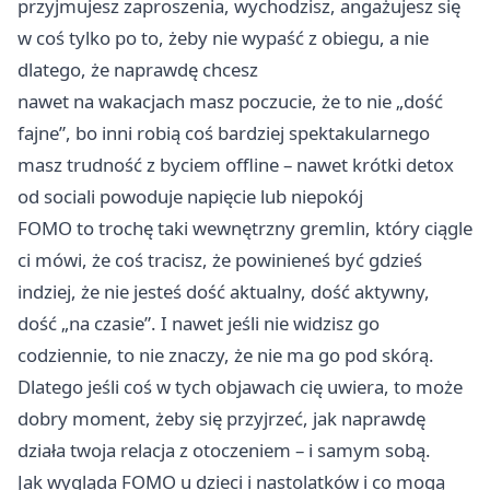
przyjmujesz zaproszenia, wychodzisz, angażujesz się
w coś tylko po to, żeby nie wypaść z obiegu, a nie
dlatego, że naprawdę chcesz
nawet na wakacjach masz poczucie, że to nie „dość
fajne”, bo inni robią coś bardziej spektakularnego
masz trudność z byciem offline – nawet krótki detox
od sociali powoduje napięcie lub niepokój
FOMO to trochę taki wewnętrzny gremlin, który ciągle
ci mówi, że coś tracisz, że powinieneś być gdzieś
indziej, że nie jesteś dość aktualny, dość aktywny,
dość „na czasie”. I nawet jeśli nie widzisz go
codziennie, to nie znaczy, że nie ma go pod skórą.
Dlatego jeśli coś w tych objawach cię uwiera, to może
dobry moment, żeby się przyjrzeć, jak naprawdę
działa twoja relacja z otoczeniem – i samym sobą.
Jak wygląda FOMO u dzieci i nastolatków i co mogą