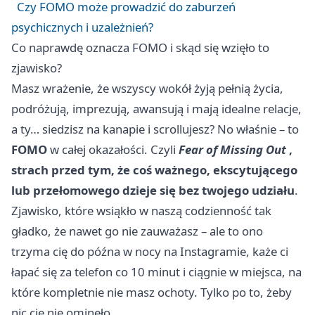
Czy FOMO może prowadzić do zaburzeń
psychicznych i uzależnień?
Co naprawdę oznacza FOMO i skąd się wzięło to
zjawisko?
Masz wrażenie, że wszyscy wokół żyją pełnią życia,
podróżują, imprezują, awansują i mają idealne relacje,
a ty… siedzisz na kanapie i scrollujesz? No właśnie – to
FOMO
w całej okazałości. Czyli
Fear of Missing Out
,
strach przed tym, że coś ważnego, ekscytującego
lub przełomowego dzieje się bez twojego udziału
.
Zjawisko, które wsiąkło w naszą codzienność tak
gładko, że nawet go nie zauważasz – ale to ono
trzyma cię do późna w nocy na Instagramie, każe ci
łapać się za telefon co 10 minut i ciągnie w miejsca, na
które kompletnie nie masz ochoty. Tylko po to, żeby
nic cię nie ominęło.