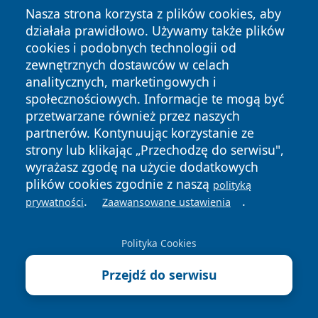
Nasza strona korzysta z plików cookies, aby
masowe występowanie larw potwierdzone
działała prawidłowo. Używamy także plików
badaniem gleby
– jeśli po przekopaniu niewielkiej
cookies i podobnych technologii od
powierzchni trawnika (np. 30×30 cm) znajdziesz
zewnętrznych dostawców w celach
więcej niż 5–7 larw, można mówić o przekroczeniu
analitycznych, marketingowych i
progu szkodliwości.
społecznościowych. Informacje te mogą być
przetwarzane również przez naszych
widoczne objawy uszkodzenia darni
– suche,
partnerów. Kontynuując korzystanie ze
wyłysiałe place trawnika, które łatwo dają się oderwać,
strony lub klikając „Przechodzę do serwisu",
to znak, że larwy intensywnie żerują na korzeniach.
wyrażasz zgodę na użycie dodatkowych
Warto wtedy rozważyć oprysk, ale tylko miejscowy,
plików cookies zgodnie z naszą
polityką
nie na cały trawnik.
.
.
prywatności
Zaawansowane ustawienia
sprzyjające warunki do działania środka
–
chemiczne preparaty najlepiej działają, gdy gleba jest
Polityka Cookies
wilgotna, temperatura wynosi powyżej 12–14°C, a
Przejdź do serwisu
oprysk wykonany jest wieczorem, bez
nasłonecznienia. Suche podłoże lub pełne słońce