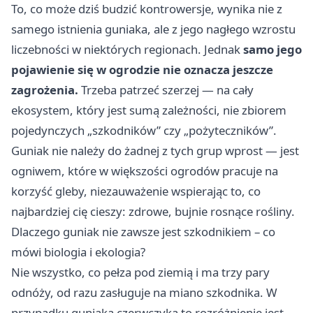
To, co może dziś budzić kontrowersje, wynika nie z
samego istnienia guniaka, ale z jego nagłego wzrostu
liczebności w niektórych regionach. Jednak
samo jego
pojawienie się w ogrodzie nie oznacza jeszcze
zagrożenia.
Trzeba patrzeć szerzej — na cały
ekosystem, który jest sumą zależności, nie zbiorem
pojedynczych „szkodników” czy „pożyteczników”.
Guniak nie należy do żadnej z tych grup wprost — jest
ogniwem, które w większości ogrodów pracuje na
korzyść gleby, niezauważenie wspierając to, co
najbardziej cię cieszy: zdrowe, bujnie rosnące rośliny.
Dlaczego guniak nie zawsze jest szkodnikiem – co
mówi biologia i ekologia?
Nie wszystko, co pełza pod ziemią i ma trzy pary
odnóży, od razu zasługuje na miano szkodnika. W
przypadku guniaka czerwczyka to rozróżnienie jest