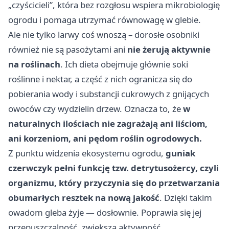
„czyścicieli”, która bez rozgłosu wspiera mikrobiologię
ogrodu i pomaga utrzymać równowagę w glebie.
Ale nie tylko larwy coś wnoszą – dorosłe osobniki
również nie są pasożytami ani
nie żerują aktywnie
na roślinach
. Ich dieta obejmuje głównie soki
roślinne i nektar, a część z nich ogranicza się do
pobierania wody i substancji cukrowych z gnijących
owoców czy wydzielin drzew. Oznacza to, że
w
naturalnych ilościach nie zagrażają ani liściom,
ani korzeniom, ani pędom roślin ogrodowych.
Z punktu widzenia ekosystemu ogrodu,
guniak
czerwczyk pełni funkcję tzw. detrytusożercy, czyli
organizmu, który przyczynia się do przetwarzania
obumarłych resztek na nową jakość
. Dzięki takim
owadom gleba żyje — dosłownie. Poprawia się jej
przepuszczalność, zwiększa aktywność