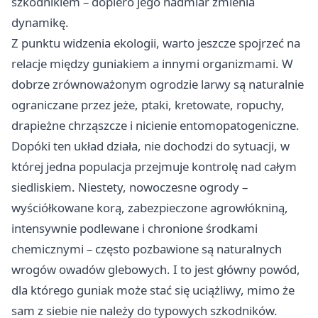
szkodnikiem – dopiero jego nadmiar zmienia
dynamikę.
Z punktu widzenia ekologii, warto jeszcze spojrzeć na
relacje między guniakiem a innymi organizmami. W
dobrze zrównoważonym ogrodzie larwy są naturalnie
ograniczane przez jeże, ptaki, kretowate, ropuchy,
drapieżne chrząszcze i nicienie entomopatogeniczne.
Dopóki ten układ działa, nie dochodzi do sytuacji, w
której jedna populacja przejmuje kontrolę nad całym
siedliskiem. Niestety, nowoczesne ogrody –
wyściółkowane korą, zabezpieczone agrowłókniną,
intensywnie podlewane i chronione środkami
chemicznymi – często pozbawione są naturalnych
wrogów owadów glebowych. I to jest główny powód,
dla którego guniak może stać się uciążliwy, mimo że
sam z siebie nie należy do typowych szkodników.