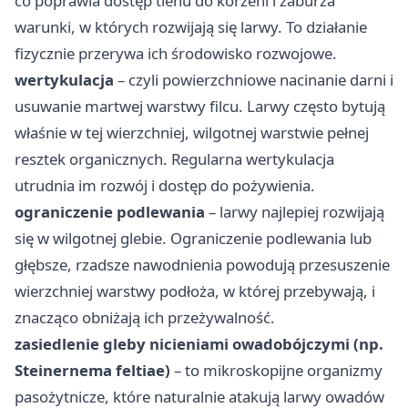
co poprawia dostęp tlenu do korzeni i zaburza
warunki, w których rozwijają się larwy. To działanie
fizycznie przerywa ich środowisko rozwojowe.
wertykulacja
– czyli powierzchniowe nacinanie darni i
usuwanie martwej warstwy filcu. Larwy często bytują
właśnie w tej wierzchniej, wilgotnej warstwie pełnej
resztek organicznych. Regularna wertykulacja
utrudnia im rozwój i dostęp do pożywienia.
ograniczenie podlewania
– larwy najlepiej rozwijają
się w wilgotnej glebie. Ograniczenie podlewania lub
głębsze, rzadsze nawodnienia powodują przesuszenie
wierzchniej warstwy podłoża, w której przebywają, i
znacząco obniżają ich przeżywalność.
zasiedlenie gleby nicieniami owadobójczymi (np.
Steinernema feltiae)
– to mikroskopijne organizmy
pasożytnicze, które naturalnie atakują larwy owadów