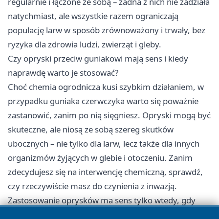
regularnie i łączone ze sobą – żadna z nich nie zadziała
natychmiast, ale wszystkie razem ograniczają
populację larw w sposób zrównoważony i trwały, bez
ryzyka dla zdrowia ludzi, zwierząt i gleby.
Czy opryski przeciw guniakowi mają sens i kiedy
naprawdę warto je stosować?
Choć chemia ogrodnicza kusi szybkim działaniem, w
przypadku guniaka czerwczyka warto się poważnie
zastanowić, zanim po nią sięgniesz. Opryski mogą być
skuteczne, ale niosą ze sobą szereg skutków
ubocznych – nie tylko dla larw, lecz także dla innych
organizmów żyjących w glebie i otoczeniu. Zanim
zdecydujesz się na interwencję chemiczną, sprawdź,
czy rzeczywiście masz do czynienia z inwazją.
Zastosowanie oprysków ma sens tylko wtedy, gdy
spełnione są określone warunki: