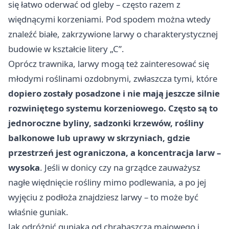
się łatwo oderwać od gleby – często razem z
więdnącymi korzeniami. Pod spodem można wtedy
znaleźć białe, zakrzywione larwy o charakterystycznej
budowie w kształcie litery „C”.
Oprócz trawnika, larwy mogą też zainteresować się
młodymi roślinami ozdobnymi, zwłaszcza tymi, które
dopiero zostały posadzone i nie mają jeszcze silnie
rozwiniętego systemu korzeniowego. Często są to
jednoroczne byliny, sadzonki krzewów, rośliny
balkonowe lub uprawy w skrzyniach, gdzie
przestrzeń jest ograniczona, a koncentracja larw –
wysoka
. Jeśli w donicy czy na grządce zauważysz
nagłe więdnięcie rośliny mimo podlewania, a po jej
wyjęciu z podłoża znajdziesz larwy – to może być
właśnie guniak.
Jak odróżnić guniaka od chrabąszcza majowego i