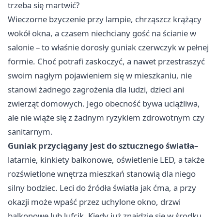
trzeba się martwić?
Wieczorne bzyczenie przy lampie, chrząszcz krążący
wokół okna, a czasem niechciany gość na ścianie w
salonie – to właśnie dorosły guniak czerwczyk w pełnej
formie. Choć potrafi zaskoczyć, a nawet przestraszyć
swoim nagłym pojawieniem się w mieszkaniu, nie
stanowi żadnego zagrożenia dla ludzi, dzieci ani
zwierząt domowych. Jego obecność bywa uciążliwa,
ale nie wiąże się z żadnym ryzykiem zdrowotnym czy
sanitarnym.
Guniak przyciągany jest do sztucznego światła
–
latarnie, kinkiety balkonowe, oświetlenie LED, a także
rozświetlone wnętrza mieszkań stanowią dla niego
silny bodziec. Leci do źródła światła jak ćma, a przy
okazji może wpaść przez uchylone okno, drzwi
balkonowe lub lufcik. Kiedy już znajdzie się w środku,