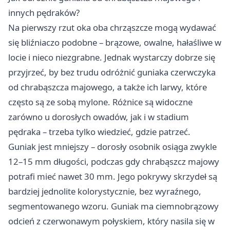
innych pędraków?
Na pierwszy rzut oka oba chrząszcze mogą wydawać
się bliźniaczo podobne – brązowe, owalne, hałaśliwe w
locie i nieco niezgrabne. Jednak wystarczy dobrze się
przyjrzeć, by bez trudu odróżnić guniaka czerwczyka
od chrabąszcza majowego, a także ich larwy, które
często są ze sobą mylone. Różnice są widoczne
zarówno u dorosłych owadów, jak i w stadium
pędraka – trzeba tylko wiedzieć, gdzie patrzeć.
Guniak jest mniejszy – dorosły osobnik osiąga zwykle
12–15 mm długości, podczas gdy chrabąszcz majowy
potrafi mieć nawet 30 mm. Jego pokrywy skrzydeł są
bardziej jednolite kolorystycznie, bez wyraźnego,
segmentowanego wzoru. Guniak ma ciemnobrązowy
odcień z czerwonawym połyskiem, który nasila się w