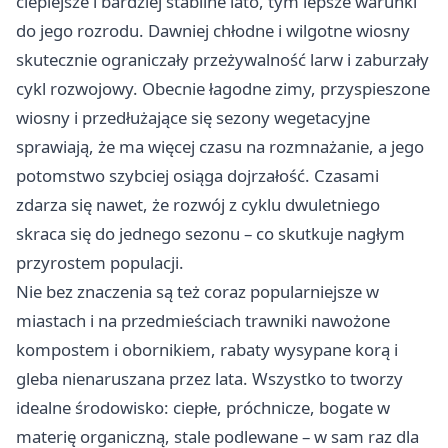
cieplejsze i bardziej stabilne lato, tym lepsze warunki
do jego rozrodu. Dawniej chłodne i wilgotne wiosny
skutecznie ograniczały przeżywalność larw i zaburzały
cykl rozwojowy. Obecnie łagodne zimy, przyspieszone
wiosny i przedłużające się sezony wegetacyjne
sprawiają, że ma więcej czasu na rozmnażanie, a jego
potomstwo szybciej osiąga dojrzałość. Czasami
zdarza się nawet, że rozwój z cyklu dwuletniego
skraca się do jednego sezonu – co skutkuje nagłym
przyrostem populacji.
Nie bez znaczenia są też coraz popularniejsze w
miastach i na przedmieściach trawniki nawożone
kompostem i obornikiem, rabaty wysypane korą i
gleba nienaruszana przez lata. Wszystko to tworzy
idealne środowisko: ciepłe, próchnicze, bogate w
materię organiczną, stale podlewane – w sam raz dla