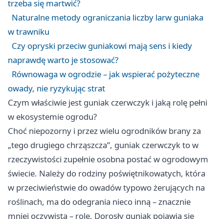
trzeba się martwić?
Naturalne metody ograniczania liczby larw guniaka
w trawniku
Czy opryski przeciw guniakowi mają sens i kiedy
naprawdę warto je stosować?
Równowaga w ogrodzie – jak wspierać pożyteczne
owady, nie ryzykując strat
Czym właściwie jest guniak czerwczyk i jaką rolę pełni
w ekosystemie ogrodu?
Choć niepozorny i przez wielu ogrodników brany za
„tego drugiego chrząszcza”, guniak czerwczyk to w
rzeczywistości zupełnie osobna postać w ogrodowym
świecie. Należy do rodziny poświętnikowatych, która
w przeciwieństwie do owadów typowo żerujących na
roślinach, ma do odegrania nieco inną – znacznie
mniej oczywistą – rolę. Dorosły guniak pojawia się