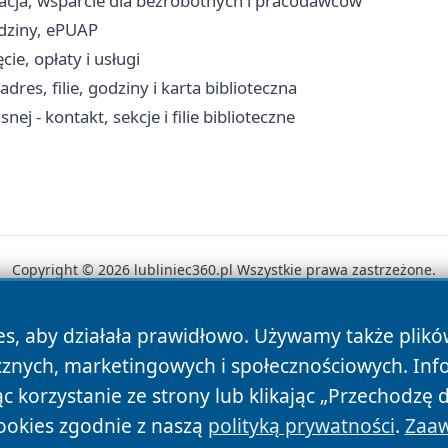
racja, wsparcie dla bezrobotnych i pracodawców
dziny, ePUAP
e, opłaty i usługi
res, filie, godziny i karta biblioteczna
j - kontakt, sekcje i filie biblioteczne
Copyright © 2026 lubliniec360.pl Wszystkie prawa zastrzeżone.
es, aby działała prawidłowo. Używamy także plik
News
Autorzy
Polityka Prywatności
Polityka Cookie
cznych, marketingowych i społecznościowych. Inf
 korzystanie ze strony lub klikając „Przechodzę 
ookies zgodnie z naszą
polityką prywatności
.
Zaaw