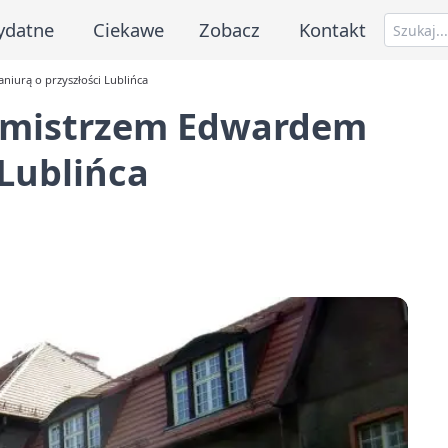
ydatne
Ciekawe
Zobacz
Kontakt
urą o przyszłości Lublińca
rmistrzem Edwardem
 Lublińca