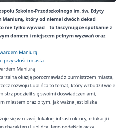
espołu Szkolno-Przedszkolnego im. św. Edyty
m Maniurą, który od niemal dwóch dekad
to nie tylko wywiad – to fascynujące spotkanie z
dziwym domem i miejscem pełnym wyzwań oraz
Edwardem Maniurą
 o przyszłości miasta
dwardem Maniurą
owtarzalną okazję porozmawiać z burmistrzem miasta,
zecz rozwoju Lublińca to temat, który wzbudził wiele
strz podzielił się swoimi doświadczeniami,
m miastem oraz o tym, jak ważna jest bliska
 się w rozwój lokalnej infrastruktury, edukacji i
o charakteru Lublińca. Jego podejście łączy