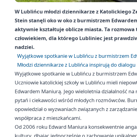
W Lublińcu młodzi dziennikarze z Katolickiego Z
Stein stanęli oko w oko z burmistrzem Edwarde
aktywnie kształtuje oblicze miasta. Ta rozmowa 
człowiekiem, dla którego Lubliniec jest praw
nadziei.
Wyjątkowe spotkanie w Lublińcu z burmistrzem 
Młodzi dziennikarze z Lublińca inspirują do dialogu
Wyjątkowe spotkanie w Lublińcu z burmistrzem E
Uczniowie katolickiej szkoły w Lublińcu mieli niep
Edwardem Maniurą. Jego wieloletnia działalność na r
pytań i ciekawości wśród młodych rozmówców. Burmi
opowiedział o wyzwaniach związanych z zarządzanie
współpraca z mieszkańcami.
Od 2006 roku Edward Maniura konsekwentnie angażuje
kultury, dbając jednocześnie o zachowanie unikalneg