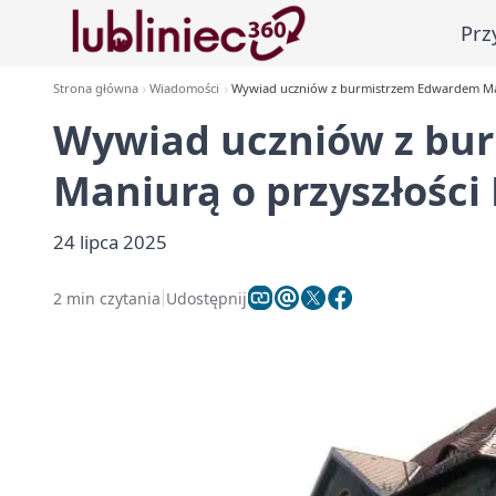
Prz
Strona główna
Wiadomości
Wywiad uczniów z burmistrzem Edwardem Mani
Wywiad uczniów z bu
Maniurą o przyszłości
24 lipca 2025
2 min czytania
Udostępnij