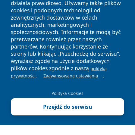
działała prawidłowo. Używamy także plików
cookies i podobnych technologii od
zewnętrznych dostawców w celach
analitycznych, marketingowych i
społecznościowych. Informacje te mogą być
przetwarzane również przez naszych
Copyright © 2026 lubliniec360.pl Wszystkie prawa
partnerów. Kontynuując korzystanie ze
zastrzeżone.
strony lub klikając „Przechodzę do serwisu",
wyrażasz zgodę na użycie dodatkowych
plików cookies zgodnie z naszą
polityką
Polityka
Polityka
.
.
News
Autorzy
prywatności
Zaawansowane ustawienia
Prywatności
Cookies
Polityka Cookies
Przejdź do serwisu