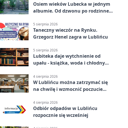
Osiem wieków Lubecka w jednym
albumie. Od dzwonu po rodzinne
zdjęcia
5 sierpnia 2026
Taneczny wieczór na Rynku.
Grzegorz Henel zagra w Lublińcu
5 sierpnia 2026
Lubiteka daje wytchnienie od
upału - książka, woda i chłodny
azyl
4 sierpnia 2026
W Lublińcu można zatrzymać się
na chwilę i wzmocnić poczucie
własnej wartości
4 sierpnia 2026
Odbiór odpadów w Lublińcu
rozpocznie się wcześniej