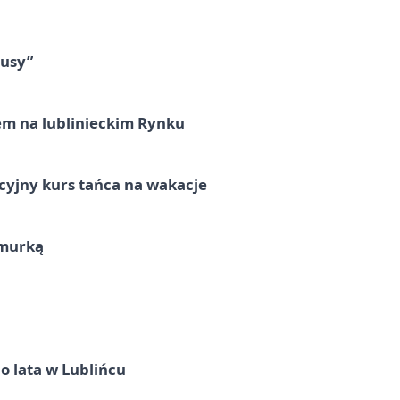
tusy”
em na lublinieckim Rynku
cyjny kurs tańca na wakacje
hmurką
o lata w Lublińcu