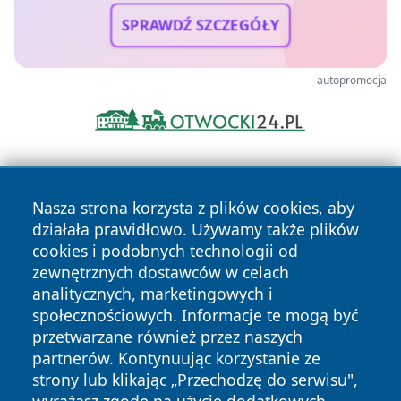
SPRAWDŹ SZCZEGÓŁY
autopromocja
Nasza strona korzysta z plików cookies, aby
działała prawidłowo. Używamy także plików
cookies i podobnych technologii od
zewnętrznych dostawców w celach
Copyright © 2026 lubliniec360.pl Wszystkie prawa
analitycznych, marketingowych i
zastrzeżone.
społecznościowych. Informacje te mogą być
przetwarzane również przez naszych
partnerów. Kontynuując korzystanie ze
Polityka
Polityka
News
Autorzy
strony lub klikając „Przechodzę do serwisu",
Prywatności
Cookies