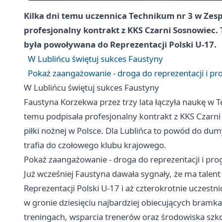
Kilka dni temu uczennica Technikum nr 3 w Zes
profesjonalny kontrakt z KKS Czarni Sosnowiec. 
była powoływana do Reprezentacji Polski U-17.
W Lublińcu świętuj sukces Faustyny
Pokaż zaangażowanie - droga do reprezentacji i p
W Lublińcu świętuj sukces Faustyny
Faustyna Korzekwa przez trzy lata łączyła naukę w 
temu podpisała profesjonalny kontrakt z KKS Czarni 
piłki nożnej w Polsce. Dla Lublińca to powód do d
trafia do czołowego klubu krajowego.
Pokaż zaangażowanie - droga do reprezentacji i pr
Już wcześniej Faustyna dawała sygnały, że ma talen
Reprezentacji Polski U-17 i aż czterokrotnie uczestn
w gronie dziesięciu najbardziej obiecujących bramk
treningach, wsparcia trenerów oraz środowiska sz