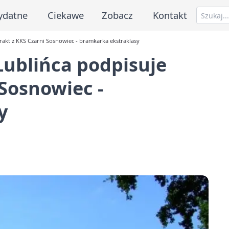
ydatne
Ciekawe
Zobacz
Kontakt
rakt z KKS Czarni Sosnowiec - bramkarka ekstraklasy
Lublińca podpisuje
 Sosnowiec -
y