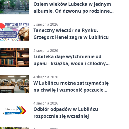
Osiem wieków Lubecka w jednym
albumie. Od dzwonu po rodzinne
zdjęcia
5 sierpnia 2026
Taneczny wieczór na Rynku.
Grzegorz Henel zagra w Lublińcu
5 sierpnia 2026
Lubiteka daje wytchnienie od
upału - książka, woda i chłodny
azyl
4 sierpnia 2026
W Lublińcu można zatrzymać się
na chwilę i wzmocnić poczucie
własnej wartości
4 sierpnia 2026
Odbiór odpadów w Lublińcu
rozpocznie się wcześniej