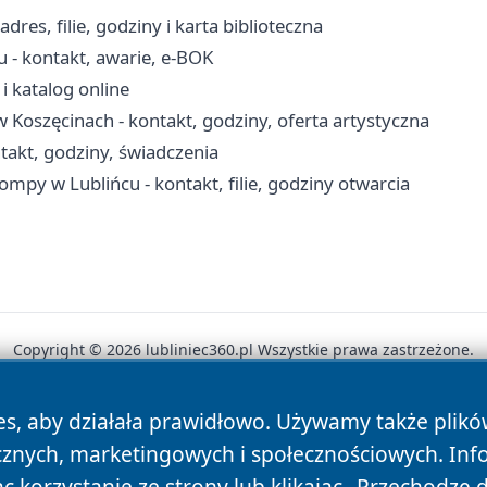
res, filie, godziny i karta biblioteczna
 - kontakt, awarie, e-BOK
 i katalog online
w Koszęcinach - kontakt, godziny, oferta artystyczna
akt, godziny, świadczenia
ompy w Lublińcu - kontakt, filie, godziny otwarcia
Copyright © 2026 lubliniec360.pl Wszystkie prawa zastrzeżone.
es, aby działała prawidłowo. Używamy także plik
News
Autorzy
Polityka Prywatności
Polityka Cookie
cznych, marketingowych i społecznościowych. Inf
 korzystanie ze strony lub klikając „Przechodzę 