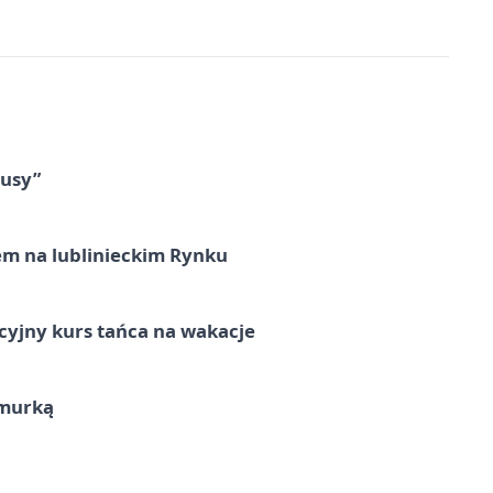
tusy”
em na lublinieckim Rynku
cyjny kurs tańca na wakacje
hmurką