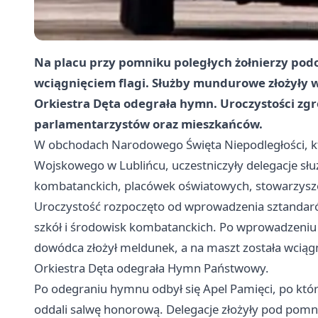
Na placu przy pomniku poległych żołnierzy podo
wciągnięciem flagi. Służby mundurowe złożyły w
Orkiestra Dęta odegrała hymn. Uroczystości zgr
parlamentarzystów oraz mieszkańców.
W obchodach Narodowego Święta Niepodległości, któ
Wojskowego w Lublińcu, uczestniczyły delegacje s
kombatanckich, placówek oświatowych, stowarzysze
Uroczystość rozpoczęto od wprowadzenia sztandar
szkół i środowisk kombatanckich. Po wprowadzeniu
dowódca złożył meldunek, a na maszt została wciągni
Orkiestra Dęta odegrała Hymn Państwowy.
Po odegraniu hymnu odbył się Apel Pamięci, po kt
oddali salwę honorową. Delegacje złożyły pod pomn