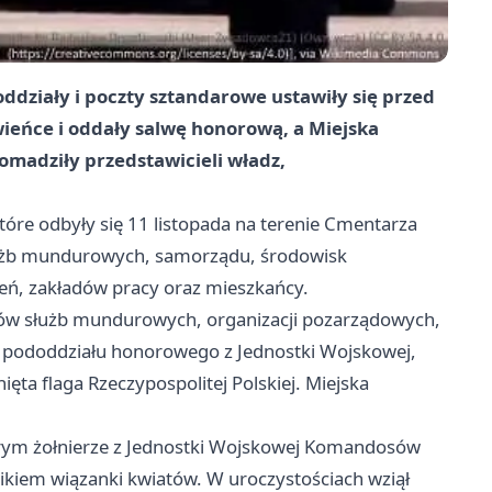
ddziały i poczty sztandarowe ustawiły się przed
ieńce i oddały salwę honorową, a Miejska
omadziły przedstawicieli władz,
re odbyły się 11 listopada na terenie Cmentarza
łużb mundurowych, samorządu, środowisk
ń, zakładów pracy oraz mieszkańcy.
ów służb mundurowych, organizacji pozarządowych,
 pododdziału honorowego z Jednostki Wojskowej,
ęta flaga Rzeczypospolitej Polskiej. Miejska
órym żołnierze z Jednostki Wojskowej Komandosów
ikiem wiązanki kwiatów. W uroczystościach wziął