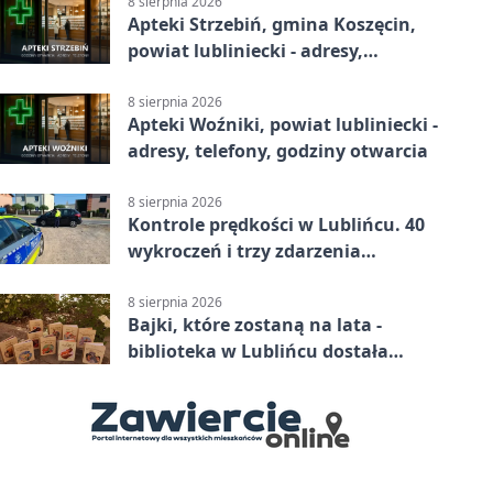
8 sierpnia 2026
Apteki Strzebiń, gmina Koszęcin,
powiat lubliniecki - adresy,
telefony, godziny otwarcia
8 sierpnia 2026
Apteki Woźniki, powiat lubliniecki -
adresy, telefony, godziny otwarcia
8 sierpnia 2026
Kontrole prędkości w Lublińcu. 40
wykroczeń i trzy zdarzenia
drogowe
8 sierpnia 2026
Bajki, które zostaną na lata -
biblioteka w Lublińcu dostała
wyjątkowy prezent