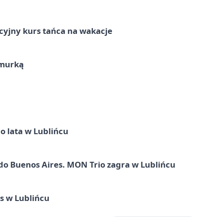
cyjny kurs tańca na wakacje
hmurką
o lata w Lublińcu
do Buenos Aires. MON Trio zagra w Lublińcu
us w Lublińcu