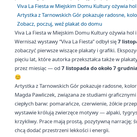
Viva La Fiesta w Miejskim Domu Kultury ożywia hol
Artystka z Tarnowskich Gór pokazuje radosne, kolo
Zobacz, poczuj, weź plakat do domu
Viva La Fiesta w Miejskim Domu Kultury ożywia hol 
Wernisaż wystawy “Viva La Fiesta” odbył się
7 listo
zobaczyć pierwsze wiszące plakaty i grafiki. Ekspoz
pięciu lat, które autorka przekształca także w pla
przez miesiąc — od
7 listopada do około 7 grudni
😊
Artystka z Tarnowskich Gór pokazuje radosne, kolor
Magda Pawliczek, związana ze studiami graficznymi 
ciepłych barw: pomarańcze, czerwienie, żółcie przep
wystawie królują zwierzęce motywy — alpaki, tygry
krzykliwy. Prace mają prostą, pozytywną narrację; ś
chcą dodać przestrzeni lekkości i energii.