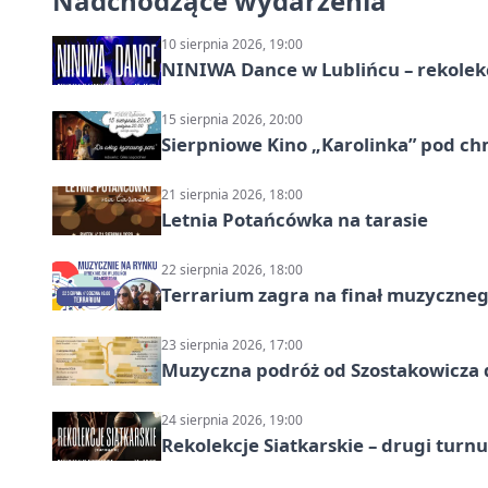
Nadchodzące wydarzenia
10 sierpnia 2026, 19:00
NINIWA Dance w Lublińcu – rekolek
15 sierpnia 2026, 20:00
Sierpniowe Kino „Karolinka” pod c
21 sierpnia 2026, 18:00
Letnia Potańcówka na tarasie
22 sierpnia 2026, 18:00
Terrarium zagra na finał muzyczneg
23 sierpnia 2026, 17:00
Muzyczna podróż od Szostakowicza 
24 sierpnia 2026, 19:00
Rekolekcje Siatkarskie – drugi turn