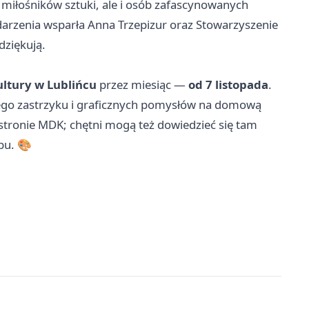
 miłośników sztuki, ale i osób zafascynowanych
arzenia wsparła Anna Trzepizur oraz Stowarzyszenie
dziękują.
ltury w Lublińcu
przez miesiąc —
od 7 listopada
.
znego zastrzyku i graficznych pomysłów na domową
 stronie MDK; chętni mogą też dowiedzieć się tam
pu. 🎨