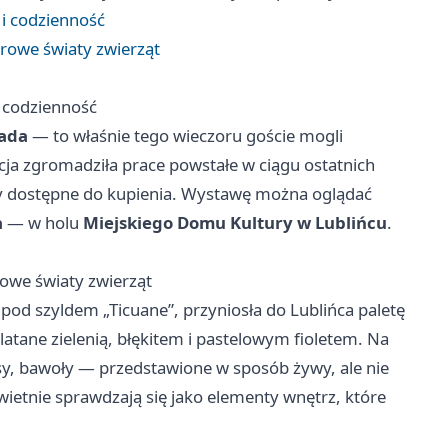
 i codzienność
rowe światy zwierząt
i codzienność
pada
— to właśnie tego wieczoru goście mogli
ycja zgromadziła prace powstałe w ciągu ostatnich
katy dostępne do kupienia. Wystawę można oglądać
a
— w holu
Miejskiego Domu Kultury w Lublińcu
.
owe światy zwierząt
pod szyldem „Ticuane”, przyniosła do Lublińca paletę
latane zielenią, błękitem i pastelowym fioletem. Na
sy, bawoły — przedstawione w sposób żywy, ale nie
wietnie sprawdzają się jako elementy wnętrz, które