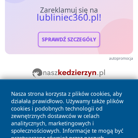
Zareklamuj się na
lubliniec360.pl!
SPRAWDŹ SZCZEGÓŁY
autopromocja
Nasza strona korzysta z plików cookies, aby
działała prawidłowo. Używamy także plików
cookies i podobnych technologii od
zewnętrznych dostawców w celach
analitycznych, marketingowych i
Copyright © 2026 lubliniec360.pl Wszystkie prawa
społecznościowych. Informacje te mogą być
zastrzeżone.