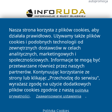
autopromocja
Nasza strona korzysta z plików cookies, aby
działała prawidłowo. Używamy także plików
cookies i podobnych technologii od
zewnętrznych dostawców w celach
analitycznych, marketingowych i
Copyright © 2026 lubliniec360.pl Wszystkie prawa
społecznościowych. Informacje te mogą być
zastrzeżone.
przetwarzane również przez naszych
partnerów. Kontynuując korzystanie ze
strony lub klikając „Przechodzę do serwisu",
Polityka
Polityka
News
Autorzy
wyrażasz zgodę na użycie dodatkowych
Prywatności
Cookies
plików cookies zgodnie z naszą
polityką
.
.
prywatności
Zaawansowane ustawienia
Polityka Cookies