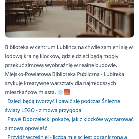
Biblioteka w centrum Lublińca na chwilę zamieni się w
lodową krainę klocków, gdzie dzieci będą mogły
przekuć zimową wyobraźnię w realne budowle.
Miejsko-Powiatowa Biblioteka Publiczna - Lubiteka
szykuje kreatywne warsztaty dla najmłodszych
mieszkańców miasta. ❄️🧱
Dzieci będą tworzyć i bawić się podczas Śnieżne
światy LEGO - zimowa przygoda
Paweł Dobrzelecki pokaże, jak z klocków wyczarować
zimową opowieść
Przyjdź wcześniej - liczba miejsc jest ograniczona a