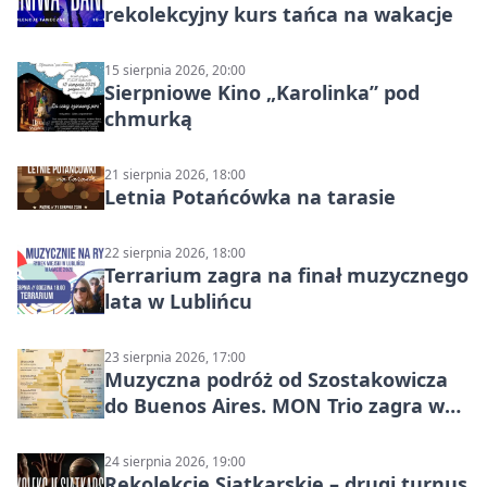
rekolekcyjny kurs tańca na wakacje
15 sierpnia 2026, 20:00
Sierpniowe Kino „Karolinka” pod
chmurką
21 sierpnia 2026, 18:00
Letnia Potańcówka na tarasie
22 sierpnia 2026, 18:00
Terrarium zagra na finał muzycznego
lata w Lublińcu
23 sierpnia 2026, 17:00
Muzyczna podróż od Szostakowicza
do Buenos Aires. MON Trio zagra w
Lublińcu
24 sierpnia 2026, 19:00
Rekolekcje Siatkarskie – drugi turnus