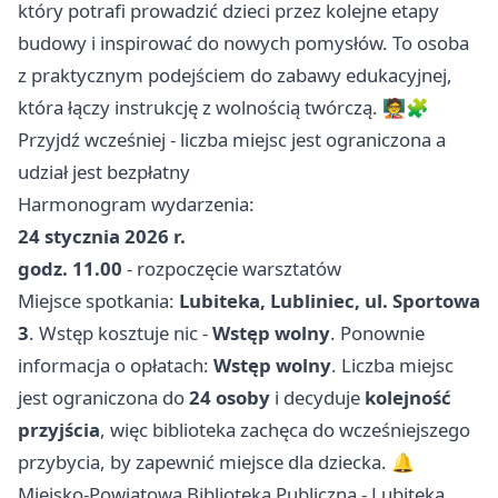
który potrafi prowadzić dzieci przez kolejne etapy
budowy i inspirować do nowych pomysłów. To osoba
z praktycznym podejściem do zabawy edukacyjnej,
która łączy instrukcję z wolnością twórczą. 🧑‍🏫🧩
Przyjdź wcześniej - liczba miejsc jest ograniczona a
udział jest bezpłatny
Harmonogram wydarzenia:
24 stycznia 2026 r.
godz. 11.00
- rozpoczęcie warsztatów
Miejsce spotkania:
Lubiteka, Lubliniec, ul. Sportowa
3
. Wstęp kosztuje nic -
Wstęp wolny
. Ponownie
informacja o opłatach:
Wstęp wolny
. Liczba miejsc
jest ograniczona do
24 osoby
i decyduje
kolejność
przyjścia
, więc biblioteka zachęca do wcześniejszego
przybycia, by zapewnić miejsce dla dziecka. 🔔
Miejsko-Powiatowa Biblioteka Publiczna - Lubiteka