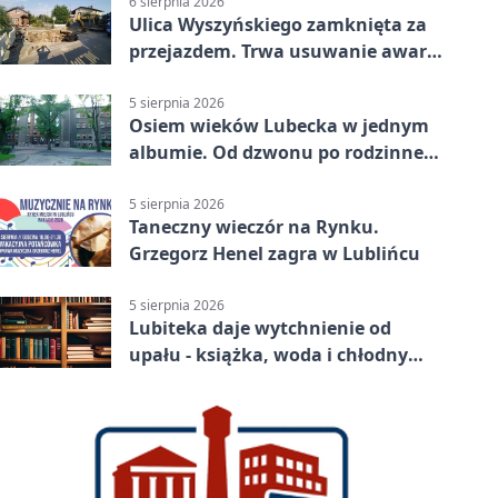
6 sierpnia 2026
Ulica Wyszyńskiego zamknięta za
przejazdem. Trwa usuwanie awarii
sieci
5 sierpnia 2026
Osiem wieków Lubecka w jednym
albumie. Od dzwonu po rodzinne
zdjęcia
5 sierpnia 2026
Taneczny wieczór na Rynku.
Grzegorz Henel zagra w Lublińcu
5 sierpnia 2026
Lubiteka daje wytchnienie od
upału - książka, woda i chłodny
azyl