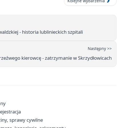
Kolejne wydarzenia
dzkiej - historia lublinieckich szpitali
Następny >>
etrzeźwego kierowcę - zatrzymanie w Skrzydłowicach
iny
rejestracja
iny, sprawy cywilne