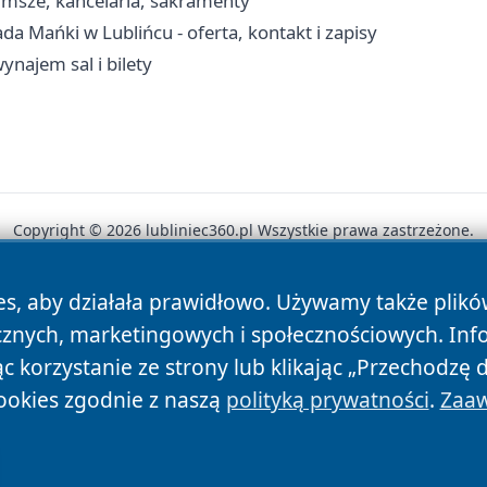
- msze, kancelaria, sakramenty
 Mańki w Lublińcu - oferta, kontakt i zapisy
ynajem sal i bilety
Copyright © 2026 lubliniec360.pl Wszystkie prawa zastrzeżone.
es, aby działała prawidłowo. Używamy także plik
News
Autorzy
Polityka Prywatności
Polityka Cookie
cznych, marketingowych i społecznościowych. Inf
 korzystanie ze strony lub klikając „Przechodzę 
ookies zgodnie z naszą
polityką prywatności
.
Zaaw