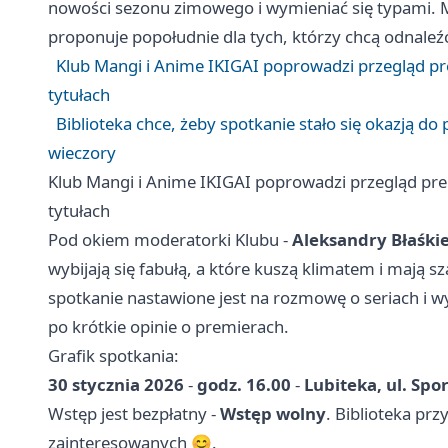
nowości sezonu zimowego i wymieniać się typami. M
proponuje popołudnie dla tych, którzy chcą odnaleźć
Klub Mangi i Anime IKIGAI poprowadzi przegląd p
tytułach
Biblioteka chce, żeby spotkanie stało się okazją d
wieczory
Klub Mangi i Anime IKIGAI poprowadzi przegląd pr
tytułach
Pod okiem moderatorki Klubu -
Aleksandry Błaśki
wybijają się fabułą, a które kuszą klimatem i mają 
spotkanie nastawione jest na rozmowę o seriach i 
po krótkie opinie o premierach.
Grafik spotkania:
30 stycznia 2026
-
godz. 16.00
-
Lubiteka, ul. Spo
Wstęp jest bezpłatny -
Wstęp wolny
. Biblioteka prz
zainteresowanych 😊.