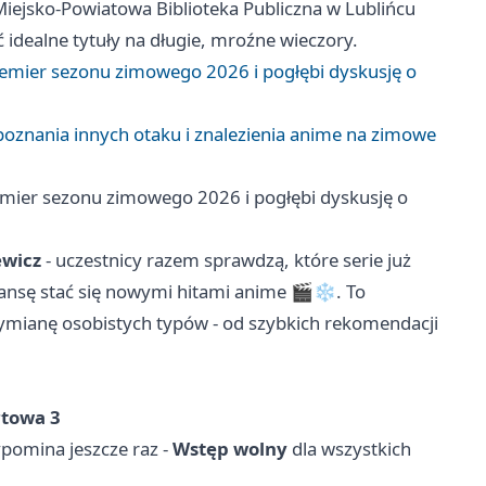
iejsko-Powiatowa Biblioteka Publiczna w Lublińcu
 idealne tytuły na długie, mroźne wieczory.
remier sezonu zimowego 2026 i pogłębi dyskusję o
o poznania innych otaku i znalezienia anime na zimowe
emier sezonu zimowego 2026 i pogłębi dyskusję o
ewicz
- uczestnicy razem sprawdzą, które serie już
szansę stać się nowymi hitami anime 🎬❄️. To
wymianę osobistych typów - od szybkich rekomendacji
rtowa 3
ypomina jeszcze raz -
Wstęp wolny
dla wszystkich