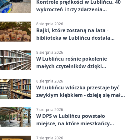
Kontrole prędkości w Lublińcu. 40
wykroczeń i trzy zdarzenia
drogowe
8 sierpnia 2026
Bajki, które zostaną na lata -
biblioteka w Lublińcu dostała
wyjątkowy prezent
8 sierpnia 2026
W Lublińcu rośnie pokolenie
małych czytelników dzięki
książkom.
8 sierpnia 2026
W Lublińcu włóczka przestaje być
zwykłym kłębkiem - dzieją się małe
cuda
7 sierpnia 2026
W DPS w Lublińcu powstało
miejsce, na które mieszkańcy
czekali od lat
7 sierpnia 2026