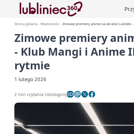
Prz
Strona główna
Wiadomości
Zimowe premiery anime na ekranie Lubiteki -
Zimowe premiery anim
- Klub Mangi i Anime 
rytmie
1 lutego 2026
2 min czytania
Udostępnij