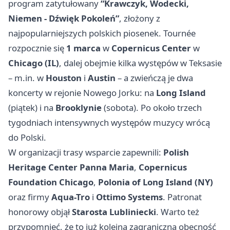
program zatytułowany
“Krawczyk, Wodecki,
Niemen - Dźwięk Pokoleń”
, złożony z
najpopularniejszych polskich piosenek. Tournée
rozpocznie się
1 marca
w
Copernicus Center
w
Chicago (IL)
, dalej obejmie kilka występów w Teksasie
– m.in. w
Houston
i
Austin
– a zwieńczą je dwa
koncerty w rejonie Nowego Jorku: na
Long Island
(piątek) i na
Brooklynie
(sobota). Po około trzech
tygodniach intensywnych występów muzycy wrócą
do Polski.
W organizacji trasy wsparcie zapewnili:
Polish
Heritage Center Panna Maria
,
Copernicus
Foundation Chicago
,
Polonia of Long Island (NY)
oraz firmy
Aqua-Tro
i
Ottimo Systems
. Patronat
honorowy objął
Starosta Lubliniecki
. Warto też
przypomnieć, że to już kolejna zagraniczna obecność