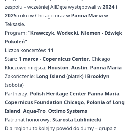
zespołu – wcześniej AllDęte występowali w
2024
i
2025
roku w Chicago oraz w
Panna Maria
w
Teksasie.
Program:
“Krawczyk, Wodecki, Niemen - Dźwięk
Pokoleń”
Liczba koncertów:
11
Start:
1 marca
-
Copernicus Center
, Chicago
Kluczowe miejsca:
Houston
,
Austin
,
Panna Maria
Zakończenie:
Long Island
(piątek) i
Brooklyn
(sobota)
Partnerzy:
Polish Heritage Center Panna Maria
,
Copernicus Foundation Chicago
,
Polonia of Long
Island
,
Aqua-Tro
,
Ottimo Systems
Patronat honorowy:
Starosta Lubliniecki
Dla regionu to kolejny powód do dumy – grupa z