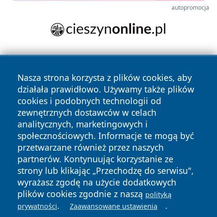
autopromocja
Nasza strona korzysta z plików cookies, aby
działała prawidłowo. Używamy także plików
cookies i podobnych technologii od
zewnętrznych dostawców w celach
Copyright © 2026 lubliniec360.pl Wszystkie prawa
analitycznych, marketingowych i
zastrzeżone.
społecznościowych. Informacje te mogą być
przetwarzane również przez naszych
partnerów. Kontynuując korzystanie ze
Polityka
Polityka
News
Autorzy
strony lub klikając „Przechodzę do serwisu",
Prywatności
Cookies
wyrażasz zgodę na użycie dodatkowych
plików cookies zgodnie z naszą
polityką
.
.
prywatności
Zaawansowane ustawienia