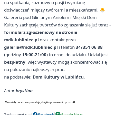
na spotkania, rozmowy o pasji i wymianę
doświadczeń między twórcami a mieszkańcami. 🐣
Galereria pod Glinianym Aniołem i Miejski Dom
Kultury zachęcają twórców do zgłaszania się już teraz -
formularz zgłoszeniowy na stronie
mdk.lubliniec.pl
oraz kontakt przez
galeria@mdk.lubliniec.pl
i telefon
34/351 06 88
(godziny
15:00-21:00
) to drogi do udziału. Udział jest
bezpłatny
, więc wystawcy mogą skoncentrować się
na pokazaniu najlepszych prac.
na podstawie:
Dom Kultury w Lublińcu
.
Autor:
krystian
Zaobserwuj nas!
Facebook
Google News