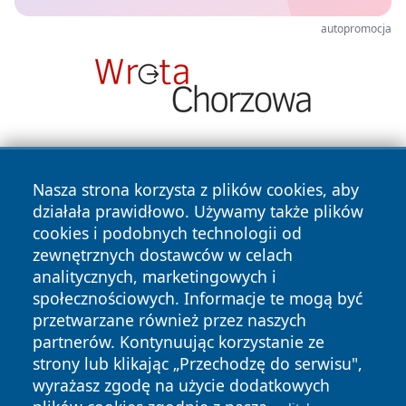
autopromocja
Nasza strona korzysta z plików cookies, aby
działała prawidłowo. Używamy także plików
cookies i podobnych technologii od
zewnętrznych dostawców w celach
Copyright © 2026 lubliniec360.pl Wszystkie prawa
analitycznych, marketingowych i
zastrzeżone.
społecznościowych. Informacje te mogą być
przetwarzane również przez naszych
partnerów. Kontynuując korzystanie ze
Polityka
Polityka
News
Autorzy
strony lub klikając „Przechodzę do serwisu",
Prywatności
Cookies
wyrażasz zgodę na użycie dodatkowych