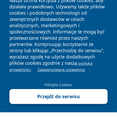
Nasza strona korzysta z plików cookies, aby
działała prawidłowo. Używamy także plików
cookies i podobnych technologii od
zewnętrznych dostawców w celach
analitycznych, marketingowych i
Copyright © 2026 lubliniec360.pl Wszystkie prawa
społecznościowych. Informacje te mogą być
zastrzeżone.
przetwarzane również przez naszych
partnerów. Kontynuując korzystanie ze
strony lub klikając „Przechodzę do serwisu",
Polityka
Polityka
News
Autorzy
wyrażasz zgodę na użycie dodatkowych
Prywatności
Cookies
plików cookies zgodnie z naszą
polityką
.
.
prywatności
Zaawansowane ustawienia
Polityka Cookies
Przejdź do serwisu