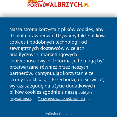
Nasza strona korzysta z plików cookies, aby
działała prawidłowo. Używamy także plików
cookies i podobnych technologii od
zewnętrznych dostawców w celach
Copyright © 2026 lubliniec360.pl Wszystkie prawa
analitycznych, marketingowych i
zastrzeżone.
społecznościowych. Informacje te mogą być
przetwarzane również przez naszych
partnerów. Kontynuując korzystanie ze
Polityka
Polityka
News
Autorzy
strony lub klikając „Przechodzę do serwisu",
Prywatności
Cookies
wyrażasz zgodę na użycie dodatkowych
plików cookies zgodnie z naszą
polityką
.
.
prywatności
Zaawansowane ustawienia
Polityka Cookies