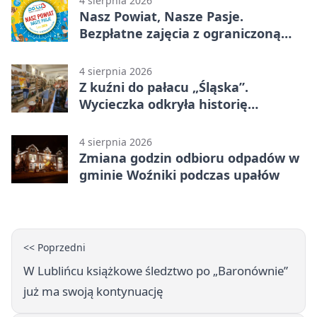
4 sierpnia 2026
Nasz Powiat, Nasze Pasje.
Bezpłatne zajęcia z ograniczoną
liczbą miejsc
4 sierpnia 2026
Z kuźni do pałacu „Śląska”.
Wycieczka odkryła historię
Koszęcina
4 sierpnia 2026
Zmiana godzin odbioru odpadów w
gminie Woźniki podczas upałów
<< Poprzedni
W Lublińcu książkowe śledztwo po „Baronównie”
już ma swoją kontynuację