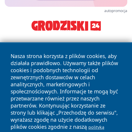
autopromocja
Nasza strona korzysta z plików cookies, aby
działała prawidłowo. Używamy także plików
cookies i podobnych technologii od
zewnętrznych dostawców w celach
Copyright © 2026 lubliniec360.pl Wszystkie prawa
analitycznych, marketingowych i
zastrzeżone.
społecznościowych. Informacje te mogą być
przetwarzane również przez naszych
partnerów. Kontynuując korzystanie ze
Polityka
Polityka
News
Autorzy
strony lub klikając „Przechodzę do serwisu",
Prywatności
Cookies
wyrażasz zgodę na użycie dodatkowych
plików cookies zgodnie z naszą
polityką