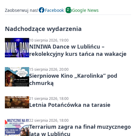
Zaobserwuj nas!
Facebook
Google News
Nadchodzące wydarzenia
10 sierpnia 2026, 19:00
NINIWA Dance w Lublińcu –
rekolekcyjny kurs tańca na wakacje
15 sierpnia 2026, 20:00
Sierpniowe Kino „Karolinka” pod
chmurką
21 sierpnia 2026, 18:00
Letnia Potańcówka na tarasie
22 sierpnia 2026, 18:00
Terrarium zagra na finał muzycznego
lata w Lublińcu