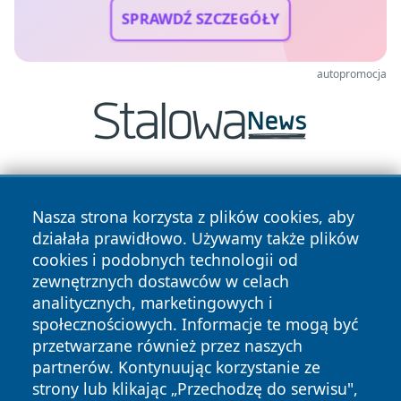
SPRAWDŹ SZCZEGÓŁY
autopromocja
Nasza strona korzysta z plików cookies, aby
działała prawidłowo. Używamy także plików
cookies i podobnych technologii od
zewnętrznych dostawców w celach
Copyright © 2026 lubliniec360.pl Wszystkie prawa
analitycznych, marketingowych i
zastrzeżone.
społecznościowych. Informacje te mogą być
przetwarzane również przez naszych
partnerów. Kontynuując korzystanie ze
Polityka
Polityka
News
Autorzy
strony lub klikając „Przechodzę do serwisu",
Prywatności
Cookies