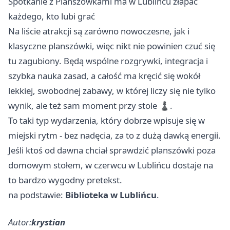
Spotkanie z Planszówkami ma w Lublińcu złapać
każdego, kto lubi grać
Na liście atrakcji są zarówno nowoczesne, jak i
klasyczne planszówki, więc nikt nie powinien czuć się
tu zagubiony. Będą wspólne rozgrywki, integracja i
szybka nauka zasad, a całość ma kręcić się wokół
lekkiej, swobodnej zabawy, w której liczy się nie tylko
wynik, ale też sam moment przy stole ♟️.
To taki typ wydarzenia, który dobrze wpisuje się w
miejski rytm - bez nadęcia, za to z dużą dawką energii.
Jeśli ktoś od dawna chciał sprawdzić planszówki poza
domowym stołem, w czerwcu w Lublińcu dostaje na
to bardzo wygodny pretekst.
na podstawie:
Biblioteka w Lublińcu
.
Autor:
krystian