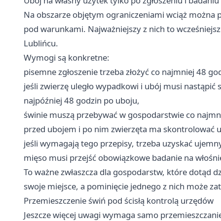
Ubój na własny użytek tylko po zgłoszeniu i badaniu
Na obszarze objętym ograniczeniami wciąż można pr
pod warunkami. Najważniejszy z nich to wcześniejs
Lublińcu.
Wymogi są konkretne:
pisemne zgłoszenie trzeba złożyć co najmniej 48 
jeśli zwierzę uległo wypadkowi i ubój musi nastąpić 
najpóźniej 48 godzin po uboju,
świnie muszą przebywać w gospodarstwie co najmni
przed ubojem i po nim zwierzęta ma skontrolować u
jeśli wymagają tego przepisy, trzeba uzyskać ujemn
mięso musi przejść obowiązkowe badanie na włośni
To ważne zwłaszcza dla gospodarstw, które dotąd dzi
swoje miejsce, a pominięcie jednego z nich może za
Przemieszczenie świń pod ścisłą kontrolą urzędów
Jeszcze więcej uwagi wymaga samo przemieszczanie ś