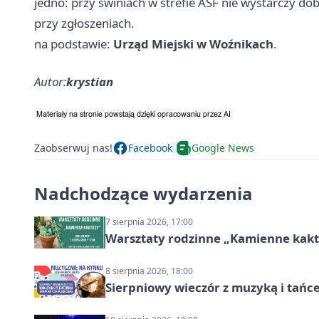
jedno: przy świniach w strefie ASF nie wystarczy dob
przy zgłoszeniach.
na podstawie:
Urząd Miejski w Woźnikach
.
Autor:
krystian
Zaobserwuj nas!
Facebook
Google News
Nadchodzące wydarzenia
7 sierpnia 2026, 17:00
Warsztaty rodzinne „Kamienne kak
8 sierpnia 2026, 18:00
Sierpniowy wieczór z muzyką i tańc