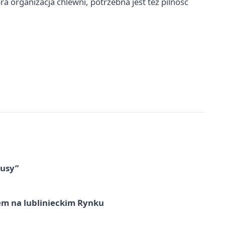
ra organizacja chlewni, potrzebna jest też pilność
tusy”
em na lublinieckim Rynku