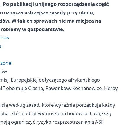
. Po publikacji unijnego rozporządzenia część
 to oznacza ostrzejsze zasady przy uboju,
ędów. W takich sprawach nie ma miejsca na
 problemy w gospodarstwie.
wców
u
szone
ców
sji Europejskiej dotyczącego afrykańskiego
mi I obejmuje Ciasną, Pawonków, Kochanowice, Herby
a się według zasad, które wyraźnie porządkują każdy
horoba, która od lat wymusza na hodowcach większą
mają ograniczyć ryzyko rozprzestrzeniania ASF.