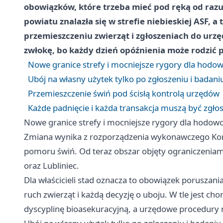
obowiązków, które trzeba mieć pod ręką od razu
powiatu znalazła się w strefie niebieskiej ASF, a
przemieszczeniu zwierząt i zgłoszeniach do urz
zwłokę, bo każdy dzień opóźnienia może rodzić
Nowe granice strefy i mocniejsze rygory dla hodo
Ubój na własny użytek tylko po zgłoszeniu i badani
Przemieszczenie świń pod ścisłą kontrolą urzędów
Każde padnięcie i każda transakcja muszą być zgło
Nowe granice strefy i mocniejsze rygory dla hodow
Zmiana wynika z rozporządzenia wykonawczego Komi
pomoru świń. Od teraz obszar objęty ograniczenia
oraz Lubliniec.
Dla właścicieli stad oznacza to obowiązek poruszani
ruch zwierząt i każdą decyzję o uboju. W tle jest c
dyscyplinę bioasekuracyjną, a urzędowe procedury 