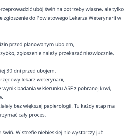
zeprowadzić ubój świń na potrzeby własne, ale tylko
ze zgłoszenie do Powiatowego Lekarza Weterynarii w
godzin przed planowanym ubojem,
szybko, zgłoszenie należy przekazać niezwłocznie,
ej 30 dni przed ubojem,
rzędowy lekarz weterynarii,
y wynik badania w kierunku ASF z pobranej krwi,
e.
ałały bez większej papierologii. Tu każdy etap ma
trzymać cały proces.
wiń. W strefie niebieskiej nie wystarczy już