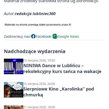
Materiał źródłowy stanowiła strona ug.boronow.pl.
Autor:
redakcja lubliniec360
Zaobserwuj nas!
Facebook
Google News
Nadchodzące wydarzenia
10 sierpnia 2026, 19:00
NINIWA Dance w Lublińcu –
rekolekcyjny kurs tańca na wakacje
15 sierpnia 2026, 20:00
Sierpniowe Kino „Karolinka” pod
chmurką
21 sierpnia 2026, 18:00