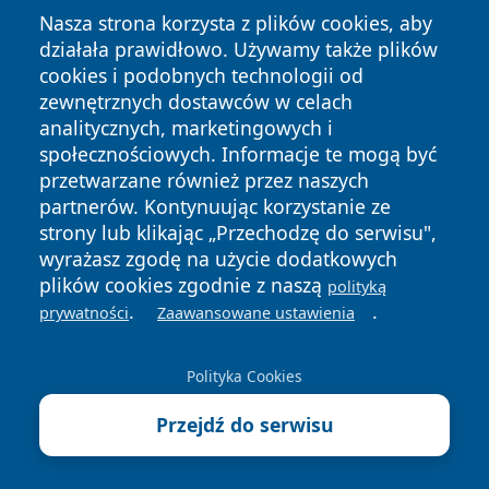
Nasza strona korzysta z plików cookies, aby
działała prawidłowo. Używamy także plików
cookies i podobnych technologii od
zewnętrznych dostawców w celach
Copyright © 2026 lubliniec360.pl Wszystkie prawa
analitycznych, marketingowych i
zastrzeżone.
społecznościowych. Informacje te mogą być
przetwarzane również przez naszych
partnerów. Kontynuując korzystanie ze
Polityka
Polityka
News
Autorzy
strony lub klikając „Przechodzę do serwisu",
Prywatności
Cookies
wyrażasz zgodę na użycie dodatkowych
plików cookies zgodnie z naszą
polityką
.
.
prywatności
Zaawansowane ustawienia
Polityka Cookies
Przejdź do serwisu