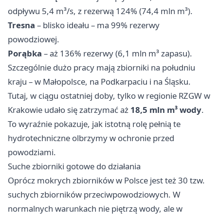
odpływu 5,4 m³/s, z rezerwą 124% (74,4 mln m³).
Tresna
– blisko ideału – ma 99% rezerwy
powodziowej.
Porąbka
– aż 136% rezerwy (6,1 mln m³ zapasu).
Szczególnie dużo pracy mają zbiorniki na południu
kraju – w Małopolsce, na Podkarpaciu i na Śląsku.
Tutaj, w ciągu ostatniej doby, tylko w regionie RZGW w
Krakowie udało się zatrzymać aż
18,5 mln m³ wody
.
To wyraźnie pokazuje, jak istotną rolę pełnią te
hydrotechniczne olbrzymy w ochronie przed
powodziami.
Suche zbiorniki gotowe do działania
Oprócz mokrych zbiorników w Polsce jest też 30 tzw.
suchych zbiorników przeciwpowodziowych. W
normalnych warunkach nie piętrzą wody, ale w