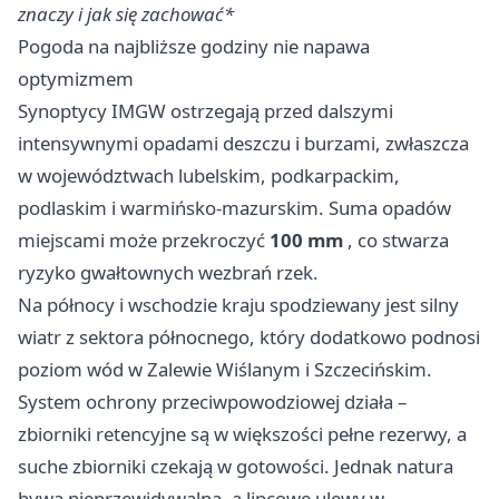
znaczy i jak się zachować*
Pogoda na najbliższe godziny nie napawa
optymizmem
Synoptycy IMGW ostrzegają przed dalszymi
intensywnymi opadami deszczu i burzami, zwłaszcza
w województwach lubelskim, podkarpackim,
podlaskim i warmińsko-mazurskim. Suma opadów
miejscami może przekroczyć
100 mm
, co stwarza
ryzyko gwałtownych wezbrań rzek.
Na północy i wschodzie kraju spodziewany jest silny
wiatr z sektora północnego, który dodatkowo podnosi
poziom wód w Zalewie Wiślanym i Szczecińskim.
System ochrony przeciwpowodziowej działa –
zbiorniki retencyjne są w większości pełne rezerwy, a
suche zbiorniki czekają w gotowości. Jednak natura
bywa nieprzewidywalna, a lipcowe ulewy w