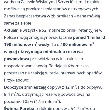
wody na Zalewie Wiślanym i Szczecińskim. Lokalnie
możliwe są przekroczenia stanów ostrzegawczych.
Zapas bezpieczeństwa w zbiornikach – dane mówią
same za siebie
Aktualnie wszystkie 52 mokre zbiorniki retencyjne w
Polsce mogą zmagazynować łącznie
ponad 1 miliard
190 milionów m³ wody
. To o
400 milionów m³
więcej niż wymaga minimalna rezerwa
powodziowa
przewidziana w instrukcjach
gospodarowania wodą. To daje służbom czas i
przestrzeń na reakcję w razie intensywnych opadów.
Przykładowo:
Dobczyce
zmniejszają dopływ z 42 m³/s do odpływu
8,4 m³/s, utrzymując rezerwę powodziową na
poziomie 105% (47,5 mln m³).
Świnna Poręba
redukuje dopływ z 54,7 m³/s do