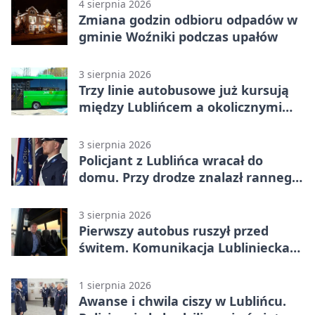
4 sierpnia 2026
Zmiana godzin odbioru odpadów w
gminie Woźniki podczas upałów
3 sierpnia 2026
Trzy linie autobusowe już kursują
między Lublińcem a okolicznymi
miejscowościami
3 sierpnia 2026
Policjant z Lublińca wracał do
domu. Przy drodze znalazł rannego
14-latka
3 sierpnia 2026
Pierwszy autobus ruszył przed
świtem. Komunikacja Lubliniecka
już działa
1 sierpnia 2026
Awanse i chwila ciszy w Lublińcu.