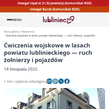
Uwaga! Upał st.3 ( 32 powiaty) (komunikat RSO)
Uwaga! Burze (komunikat RSO)
MENU
Strona główna
Wiadomości
Ćwiczenia wojskowe w lasach powiatu lublinieckiego — ruch żołnierzy i pojazdów
Ćwiczenia wojskowe w lasach
powiatu lublinieckiego — ruch
żołnierzy i pojazdów
14 listopada 2025
1 min czytania
Udostępnij