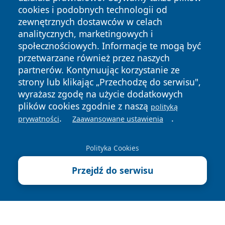
cookies i podobnych technologii od
zewnętrznych dostawców w celach
analitycznych, marketingowych i
społecznościowych. Informacje te mogą być
przetwarzane również przez naszych
Copyright © 2026 lubliniec360.pl Wszystkie prawa
zastrzeżone.
partnerów. Kontynuując korzystanie ze
strony lub klikając „Przechodzę do serwisu",
wyrażasz zgodę na użycie dodatkowych
Polityka
Polityka
plików cookies zgodnie z naszą
polityką
News
Autorzy
Prywatności
Cookies
.
.
prywatności
Zaawansowane ustawienia
Polityka Cookies
Przejdź do serwisu