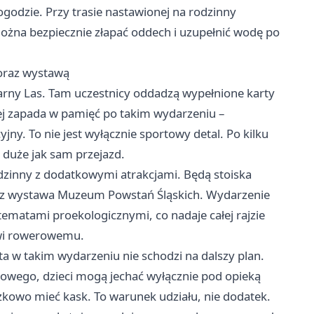
godzie. Przy trasie nastawionej na rodzinny
y można bezpiecznie złapać oddech i uzupełnić wodę po
 oraz wystawą
zarny Las. Tam uczestnicy oddadzą wypełnione karty
ej zapada w pamięć po takim wydarzeniu –
y. To nie jest wyłącznie sportowy detal. Po kilku
 duże jak sam przejazd.
odzinny z dodatkowymi atrakcjami. Będą stoiska
az wystawa Muzeum Powstań Śląskich. Wydarzenie
 i tematami proekologicznymi, co nadaje całej rajzie
owi rowerowemu.
ta w takim wydarzeniu nie schodzi na dalszy plan.
owego, dzieci mogą jechać wyłącznie pod opieką
zkowo mieć kask. To warunek udziału, nie dodatek.