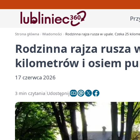
Prz
Strona główna
Wiadomości
Rodzinna rajza rusza w upale. Czeka 25 kilo
Rodzinna rajza rusza 
kilometrów i osiem p
17 czerwca 2026
3 min czytania
Udostępnij