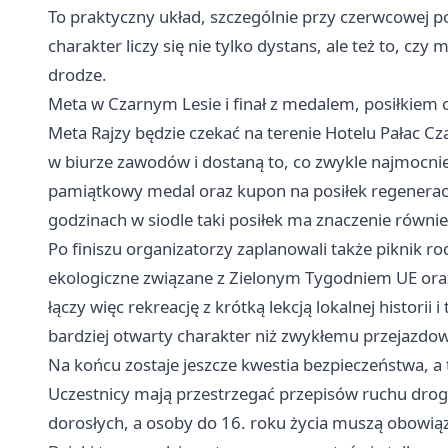
To praktyczny układ, szczególnie przy czerwcowej po
charakter liczy się nie tylko dystans, ale też to, cz
drodze.
Meta w Czarnym Lesie i finał z medalem, posiłkiem
Meta Rajzy będzie czekać na terenie Hotelu Pałac C
w biurze zawodów i dostaną to, co zwykle najmocni
pamiątkowy medal oraz kupon na posiłek regeneracyjn
godzinach w siodle taki posiłek ma znaczenie równie
Po finiszu organizatorzy zaplanowali także piknik r
ekologiczne związane z Zielonym Tygodniem UE or
łączy więc rekreację z krótką lekcją lokalnej historii
bardziej otwarty charakter niż zwykłemu przejazd
Na końcu zostaje jeszcze kwestia bezpieczeństwa, a 
Uczestnicy mają przestrzegać przepisów ruchu drog
dorosłych, a osoby do 16. roku życia muszą obowią