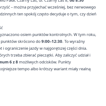
elu Pałac Czarny Las, ul. Czarny Las 8,
od 8:30
korzyść – można przyjechać wcześniej, bez nerwowego
dzinnych ten spokój często decyduje o tym, czy dzień
ść
u wyznaczono osiem punktów kontrolnych. W tym roku,
ia punktów skrócono do
9:00–12:30
. To wyraźny
 i ograniczenie jazdy w najgorętszej części dnia.
rych trzeba zbierać pieczątki. Aby zaliczyć udział i
mum 6 z 8
możliwych odcisków. Punkty
ojniejsze tempo albo krótszy wariant miały realną