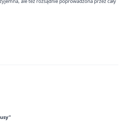
rzyjemna, ale też rozsądnie poprowadzona przez cały
tusy”