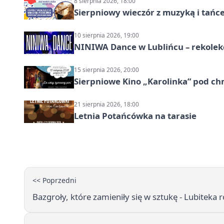
8 sierpnia 2026, 18:00
Sierpniowy wieczór z muzyką i tańc
10 sierpnia 2026, 19:00
NINIWA Dance w Lublińcu – rekolek
15 sierpnia 2026, 20:00
Sierpniowe Kino „Karolinka” pod c
21 sierpnia 2026, 18:00
Letnia Potańcówka na tarasie
<< Poprzedni
Bazgroły, które zamieniły się w sztukę - Lubiteka 