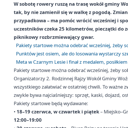
W sobotę rowery ruszą na trasę wokół gminy Woźn
tak, by nie zamienił się w walkę z pogodą. Zmia
przypadkowa – ma pomóc wrócić wcześniej i spo
uczestników czeka 25 kilometrów, pieczątki do ze
piknikowy rozbrzmiewający gwar.
Pakiety startowe można odebrać wcześniej, żeby so
Punktów jest osiem, ale do losowania wystarczy sz
Meta w Czarnym Lesie i finał z medalem, posiłkie
Pakiety startowe można odebrać wcześniej, żeby sob
Organizatorzy 2. Rodzinnej Rajzy Wokół Gminy Woźnik
wszystkiego załatwiać w ostatniej chwili. To ważne z
zwykle bywa najciaśniejszy: sprzęt, kaski, dojazd, 
Pakiety startowe będą wydawane:
•
18–19 czerwca, w czwartek i piątek
– Miejsko–Gm
12:00–19:00