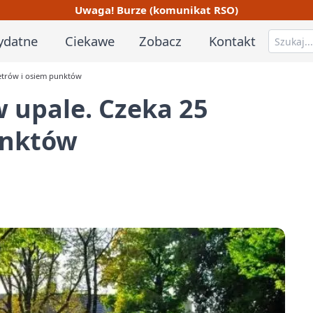
Uwaga! Burze (komunikat RSO)
ydatne
Ciekawe
Zobacz
Kontakt
metrów i osiem punktów
w upale. Czeka 25
unktów