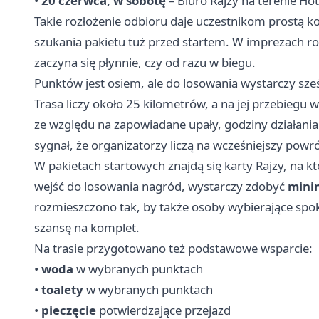
•
20 czerwca, w sobotę
– Biuro Rajzy na terenie Hot
Takie rozłożenie odbioru daje uczestnikom prostą 
szukania pakietu tuż przed startem. W imprezach ro
zaczyna się płynnie, czy od razu w biegu.
Punktów jest osiem, ale do losowania wystarczy sze
Trasa liczy około 25 kilometrów, a na jej przebieg
ze względu na zapowiadane upały, godziny działan
sygnał, że organizatorzy liczą na wcześniejszy powrót
W pakietach startowych znajdą się karty Rajzy, na któ
wejść do losowania nagród, wystarczy zdobyć
mini
rozmieszczono tak, by także osoby wybierające spok
szansę na komplet.
Na trasie przygotowano też podstawowe wsparcie:
•
woda
w wybranych punktach
•
toalety
w wybranych punktach
•
pieczęcie
potwierdzające przejazd