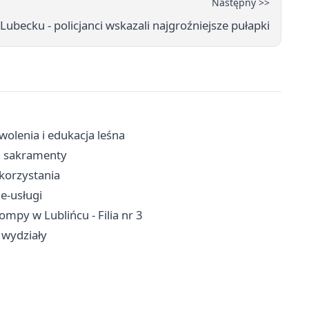
Następny >>
Lubecku - policjanci wskazali najgroźniejsze pułapki
olenia i edukacja leśna
a, sakramenty
 korzystania
 e-usługi
mpy w Lublińcu - Filia nr 3
 wydziały