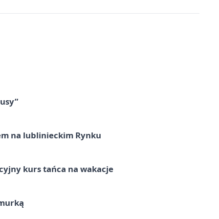
tusy”
em na lublinieckim Rynku
cyjny kurs tańca na wakacje
hmurką