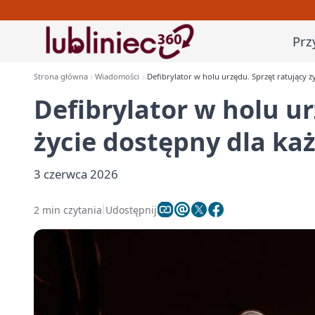
Prz
Strona główna
Wiadomości
Defibrylator w holu urzędu. Sprzęt ratujący 
Defibrylator w holu ur
życie dostępny dla ka
3 czerwca 2026
2 min czytania
Udostępnij