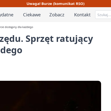
Uwaga! Burze (komunikat RSO)
ydatne
Ciekawe
Zobacz
Kontakt
życie dostępny dla każdego
zędu. Sprzęt ratujący
żdego