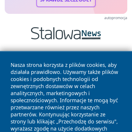
autopromocja
Nasza strona korzysta z plików cookies, aby
działała prawidłowo. Używamy także plików
cookies i podobnych technologii od
zewnętrznych dostawców w celach
Copyright © 2026 lubliniec360.pl Wszystkie prawa
analitycznych, marketingowych i
zastrzeżone.
społecznościowych. Informacje te mogą być
przetwarzane również przez naszych
partnerów. Kontynuując korzystanie ze
Polityka
Polityka
News
Autorzy
strony lub klikając „Przechodzę do serwisu",
Prywatności
Cookies
wyrażasz zgodę na użycie dodatkowych